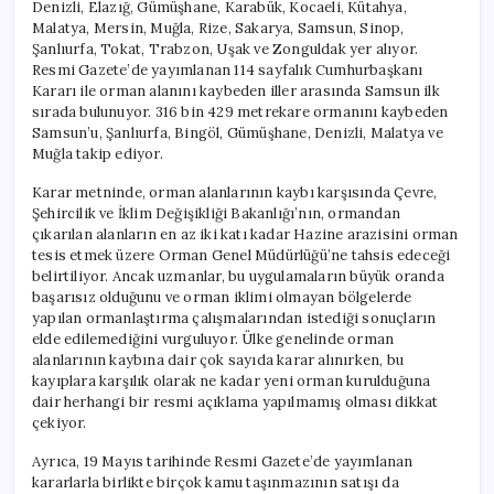
Denizli, Elazığ, Gümüşhane, Karabük, Kocaeli, Kütahya,
Malatya, Mersin, Muğla, Rize, Sakarya, Samsun, Sinop,
Şanlıurfa, Tokat, Trabzon, Uşak ve Zonguldak yer alıyor.
Resmi Gazete’de yayımlanan 114 sayfalık Cumhurbaşkanı
Kararı ile orman alanını kaybeden iller arasında Samsun ilk
sırada bulunuyor. 316 bin 429 metrekare ormanını kaybeden
Samsun’u, Şanlıurfa, Bingöl, Gümüşhane, Denizli, Malatya ve
Muğla takip ediyor.
Karar metninde, orman alanlarının kaybı karşısında Çevre,
Şehircilik ve İklim Değişikliği Bakanlığı’nın, ormandan
çıkarılan alanların en az iki katı kadar Hazine arazisini orman
tesis etmek üzere Orman Genel Müdürlüğü’ne tahsis edeceği
belirtiliyor. Ancak uzmanlar, bu uygulamaların büyük oranda
başarısız olduğunu ve orman iklimi olmayan bölgelerde
yapılan ormanlaştırma çalışmalarından istediği sonuçların
elde edilemediğini vurguluyor. Ülke genelinde orman
alanlarının kaybına dair çok sayıda karar alınırken, bu
kayıplara karşılık olarak ne kadar yeni orman kurulduğuna
dair herhangi bir resmi açıklama yapılmamış olması dikkat
çekiyor.
Ayrıca, 19 Mayıs tarihinde Resmi Gazete’de yayımlanan
kararlarla birlikte birçok kamu taşınmazının satışı da