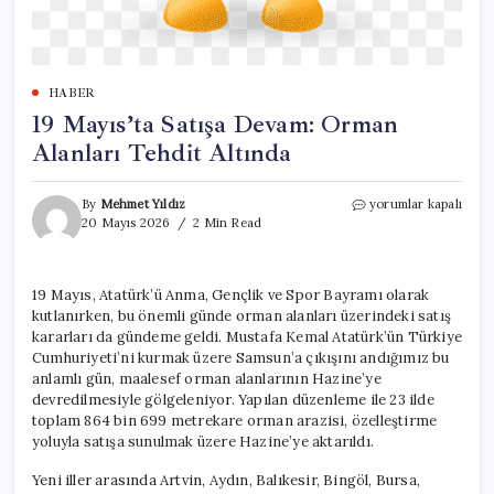
HABER
19 Mayıs’ta Satışa Devam: Orman
Alanları Tehdit Altında
19
By
Mehmet Yıldız
yorumlar kapalı
Mayıs’ta
20 Mayıs 2026
2 Min Read
Satışa
Devam:
Orman
19 Mayıs, Atatürk’ü Anma, Gençlik ve Spor Bayramı olarak
Alanları
kutlanırken, bu önemli günde orman alanları üzerindeki satış
Tehdit
Altında
kararları da gündeme geldi. Mustafa Kemal Atatürk’ün Türkiye
için
Cumhuriyeti’ni kurmak üzere Samsun’a çıkışını andığımız bu
anlamlı gün, maalesef orman alanlarının Hazine’ye
devredilmesiyle gölgeleniyor. Yapılan düzenleme ile 23 ilde
toplam 864 bin 699 metrekare orman arazisi, özelleştirme
yoluyla satışa sunulmak üzere Hazine’ye aktarıldı.
Yeni iller arasında Artvin, Aydın, Balıkesir, Bingöl, Bursa,