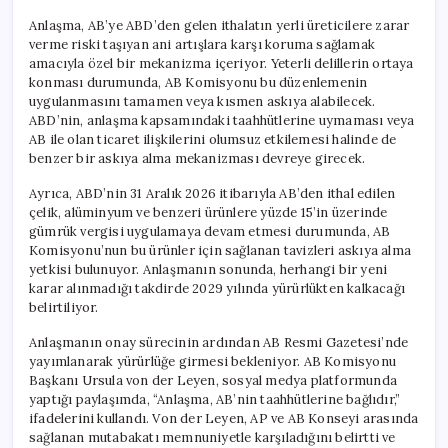
Anlaşma, AB’ye ABD’den gelen ithalatın yerli üreticilere zarar
verme riski taşıyan ani artışlara karşı koruma sağlamak
amacıyla özel bir mekanizma içeriyor. Yeterli delillerin ortaya
konması durumunda, AB Komisyonu bu düzenlemenin
uygulanmasını tamamen veya kısmen askıya alabilecek.
ABD’nin, anlaşma kapsamındaki taahhütlerine uymaması veya
AB ile olan ticaret ilişkilerini olumsuz etkilemesi halinde de
benzer bir askıya alma mekanizması devreye girecek.
Ayrıca, ABD’nin 31 Aralık 2026 itibarıyla AB’den ithal edilen
çelik, alüminyum ve benzeri ürünlere yüzde 15’in üzerinde
gümrük vergisi uygulamaya devam etmesi durumunda, AB
Komisyonu’nun bu ürünler için sağlanan tavizleri askıya alma
yetkisi bulunuyor. Anlaşmanın sonunda, herhangi bir yeni
karar alınmadığı takdirde 2029 yılında yürürlükten kalkacağı
belirtiliyor.
Anlaşmanın onay sürecinin ardından AB Resmi Gazetesi’nde
yayımlanarak yürürlüğe girmesi bekleniyor. AB Komisyonu
Başkanı Ursula von der Leyen, sosyal medya platformunda
yaptığı paylaşımda, “Anlaşma, AB’nin taahhütlerine bağlıdır,”
ifadelerini kullandı. Von der Leyen, AP ve AB Konseyi arasında
sağlanan mutabakatı memnuniyetle karşıladığını belirtti ve