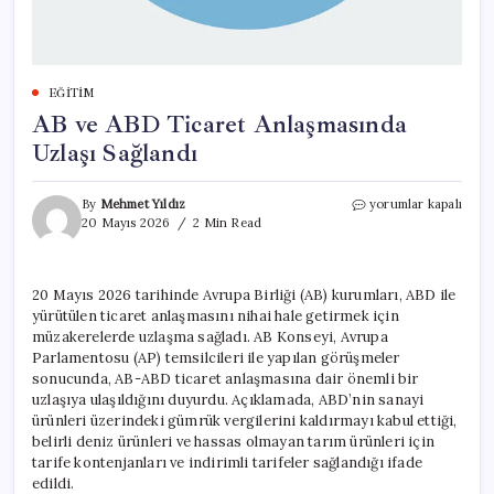
EĞITIM
AB ve ABD Ticaret Anlaşmasında
Uzlaşı Sağlandı
AB
By
Mehmet Yıldız
yorumlar kapalı
ve
20 Mayıs 2026
2 Min Read
ABD
Ticaret
Anlaşmasında
20 Mayıs 2026 tarihinde Avrupa Birliği (AB) kurumları, ABD ile
Uzlaşı
yürütülen ticaret anlaşmasını nihai hale getirmek için
Sağlandı
için
müzakerelerde uzlaşma sağladı. AB Konseyi, Avrupa
Parlamentosu (AP) temsilcileri ile yapılan görüşmeler
sonucunda, AB-ABD ticaret anlaşmasına dair önemli bir
uzlaşıya ulaşıldığını duyurdu. Açıklamada, ABD’nin sanayi
ürünleri üzerindeki gümrük vergilerini kaldırmayı kabul ettiği,
belirli deniz ürünleri ve hassas olmayan tarım ürünleri için
tarife kontenjanları ve indirimli tarifeler sağlandığı ifade
edildi.