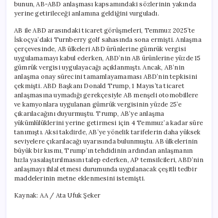
bunun, AB-ABD anlaşması kapsamındaki sözlerinin yakında
yerine getirileceği anlamına geldiğini vurguladı.
AB ile ABD arasındaki ticaret görüşmeleri, Temmuz 2025’te
İskoçya’daki Turnberry golf sahasında sona ermişti. Anlaşma
çerçevesinde, AB ülkeleri ABD ürünlerine gümrük vergisi
uygulamamayı kabul ederken, ABD’nin AB ürünlerine yüzde 15
gümrük vergisi uygulayacağı açıklanmıştı. Ancak, AB’nin
anlaşma onay sürecini tamamlayamaması ABD’nin tepkisini
çekmişti. ABD Başkanı Donald Trump, 1 Mayıs’ta ticaret
anlaşmasına uymadığı gerekçesiyle AB menşeli otomobillere
ve kamyonlara uygulanan gümrük vergisinin yüzde 25’e
çıkarılacağını duyurmuştu. Trump, AB’ye anlaşma
yükümlülüklerini yerine getirmesi için 4 Temmuz’a kadar süre
tanımıştı. Aksi takdirde, AB’ye yönelik tarifelerin daha yüksek
seviyelere çıkarılacağı uyarısında bulunmuştu. AB ülkelerinin
büyük bir kısmı, Trump’ın tehdidinin ardından anlaşmanın
hızla yasalaştırılmasını talep ederken, AP temsilcileri, ABD’nin
anlaşmayı ihlal etmesi durumunda uygulanacak çeşitli tedbir
maddelerinin metne eklenmesini istemişti.
Kaynak: AA / Ata Ufuk Şeker