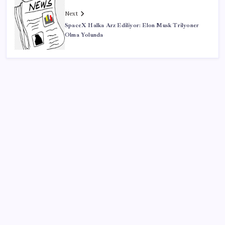
Next
SpaceX Halka Arz Ediliyor: Elon Musk Trilyoner
Olma Yolunda
SON YAZILAR
Hepiyi Sigorta, Anlık Hasar Ödeme Sistemi’ni Hayata
Geçirdi!
Ünlü ekonomist Filiz Eryılmaz rakam verdi: İşte
altının geleceği seviye