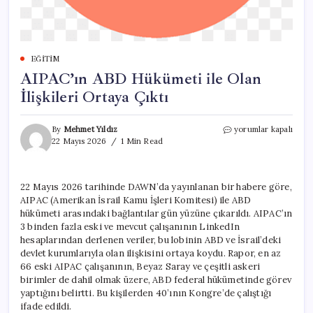
EĞITIM
AIPAC’ın ABD Hükümeti ile Olan
İlişkileri Ortaya Çıktı
AIPAC’ın
By
Mehmet Yıldız
yorumlar kapalı
ABD
22 Mayıs 2026
1 Min Read
Hükümeti
ile
Olan
22 Mayıs 2026 tarihinde DAWN’da yayınlanan bir habere göre,
İlişkileri
AIPAC (Amerikan İsrail Kamu İşleri Komitesi) ile ABD
Ortaya
Çıktı
hükümeti arasındaki bağlantılar gün yüzüne çıkarıldı. AIPAC’ın
için
3 binden fazla eski ve mevcut çalışanının LinkedIn
hesaplarından derlenen veriler, bu lobinin ABD ve İsrail’deki
devlet kurumlarıyla olan ilişkisini ortaya koydu. Rapor, en az
66 eski AIPAC çalışanının, Beyaz Saray ve çeşitli askeri
birimler de dahil olmak üzere, ABD federal hükümetinde görev
yaptığını belirtti. Bu kişilerden 40’ının Kongre’de çalıştığı
ifade edildi.