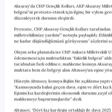
Aksaray’da CHP Gençlik Kolları, AKP Aksaray Milletv
belgesi”ni protesto etmek için ilginç bir eylem ger
düzenleyerek durumu eleştirdi.
Protesto, CHP Aksaray Gençlik Kolları tarafından
milletvekilimize yardım!” notuyla paylaşıldı. Etkinl
ne kadar düşündüğümüzü görüyorsun” sözlerini sar
Olayın arka planında ise CHP Ankara Milletvekili
ödememesi için muhtarlıktan “fakirlik belgesi” aldı
tarafından fark edilince, mahkeme konuyu Aksaray b
muhtara hem de belgeyi alan Altınsoy’un eşine yön
Hüseyin Altınsoy, konuya ilişkin bir açıklama yaptı v
“Kamuoyunda bahsi geçen dava, eşim ve dört kız ka
Eşimin kız kardeşlerinin ekonomik durumu zayıf o
mahkemeye başvurmuşlardır” dedi.
Altınsoy, “Dört kız kardeşin ortaklığı ile dava 20