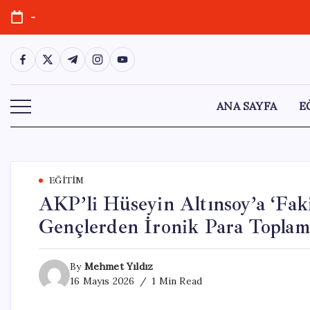
Skip
-
to
content
https://www.facebook.com/
https://twitter.com/
https://t.me/
https://www.instagram.com/
https://youtube.com/
ANA SAYFA
E
EĞITIM
AKP’li Hüseyin Altınsoy’a ‘Fakir
Gençlerden İronik Para Toplam
By
Mehmet Yıldız
16 Mayıs 2026
1 Min Read