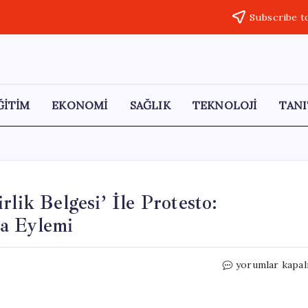
Subscribe t
ĞİTİM
EKONOMİ
SAĞLIK
TEKNOLOJİ
TANI
lik Belgesi’ İle Protesto:
a Eylemi
AKP’li
yorumlar kapal
Hüseyin
Altınsoy’a
‘Fakirlik