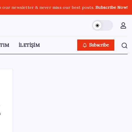
o our newsletter & never miss our best posts.
Subscribe Now!
TIM
İLETİŞİM
Subscribe
SON YAZILAR
ı
Dolar/TL tarihi zirvesini yeniledi: Dünyada
düşüyor, Türkiye’de rekor kırıyor