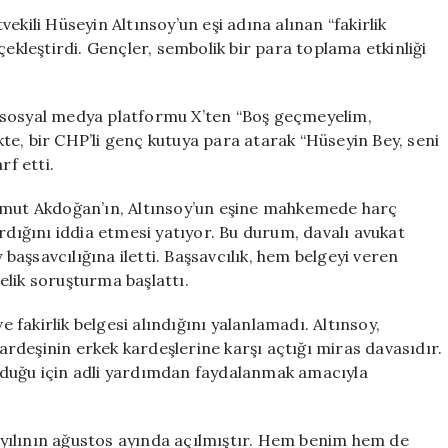
Belgesi’
ekili Hüseyin Altınsoy’un eşi adına alınan “fakirlik
İle
çekleştirdi. Gençler, sembolik bir para toplama etkinliği
Protesto:
Gençlerden
İronik
 sosyal medya platformu X’ten “Boş geçmeyelim,
Para
ikte, bir CHP’li genç kutuya para atarak “Hüseyin Bey, seni
Toplama
f etti.
Eylemi
için
 Umut Akdoğan’ın, Altınsoy’un eşine mahkemede harç
rdığını iddia etmesi yatıyor. Bu durum, davalı avukat
aşsavcılığına iletti. Başsavcılık, hem belgeyi veren
elik soruşturma başlattı.
e fakirlik belgesi alındığını yalanlamadı. Altınsoy,
rdeşinin erkek kardeşlerine karşı açtığı miras davasıdır.
lduğu için adli yardımdan faydalanmak amacıyla
25 yılının ağustos ayında açılmıştır. Hem benim hem de