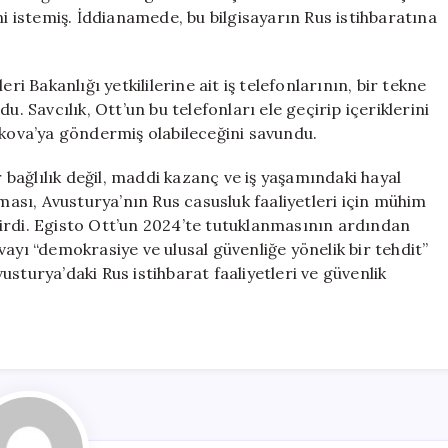
ni istemiş. İddianamede, bu bilgisayarın Rus istihbaratına
ri Bakanlığı yetkililerine ait iş telefonlarının, bir tekne
u. Savcılık, Ott’un bu telefonları ele geçirip içeriklerini
skova’ya göndermiş olabileceğini savundu.
r bağlılık değil, maddi kazanç ve iş yaşamındaki hayal
nması, Avusturya’nın Rus casusluk faaliyetleri için mühim
irdi. Egisto Ott’un 2024’te tutuklanmasının ardından
ı “demokrasiye ve ulusal güvenliğe yönelik bir tehdit”
sturya’daki Rus istihbarat faaliyetleri ve güvenlik