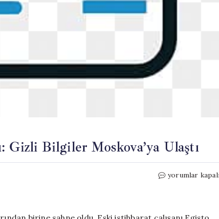
 Gizli Bilgiler Moskova’ya Ulaştı
Avusturya’da
yorumlar kapal
Casusluk
Skandalı:
Gizli
Bilgiler
rından birine sahne oldu. Eski istihbarat çalışanı Egisto