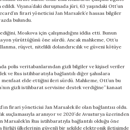
Moskova’ya
edildi. Viyana’daki duruşmada jüri, 63 yaşındaki Ott’un
Ulaştı
card’ın firari yöneticisi Jan Marsalek’e hassas bilgiler
için
irazda bulundu.
iğini, Moskova için çalışmadığını iddia etti. Bunun
 operasyon yürüttüğünü öne sürdü. Ancak mahkeme, Ott’u
llanma, rüşvet, nitelikli dolandırıcılık ve güveni kötüye
 polis veritabanlarından gizli bilgiler ve kişisel veriler
alek ve Rus istihbaratıyla bağlantılı diğer şahıslara
i menfaat elde ettiğini ileri sürdü. Mahkeme, Ott’un bu
nın gizli istihbarat servisine destek verdiğine” kanaat
ın firari yöneticisi Jan Marsalek ile olan bağlantısı oldu.
lık suçlamasıyla aranıyor ve 2020’de Avusturya üzerinden
n Marsalek’in Rus istihbaratıyla bağlantılı olduğu öne
Birliği ülkelerinin güvenli bir şekilde elektronik iletişimde