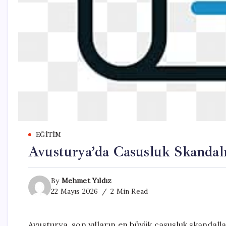
EĞITIM
Avusturya’da Casusluk Skandalı:
By
Mehmet Yıldız
22 Mayıs 2026
2 Min Read
Avusturya, son yılların en büyük casusluk skandalla