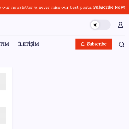
o our newsletter & never miss our best posts.
Subscribe Now!
TIM
İLETİŞİM
Subscribe
SON YAZILAR
Ünlü ekonomist Filiz Eryılmaz rakam verdi:
İşte altının geleceği seviye