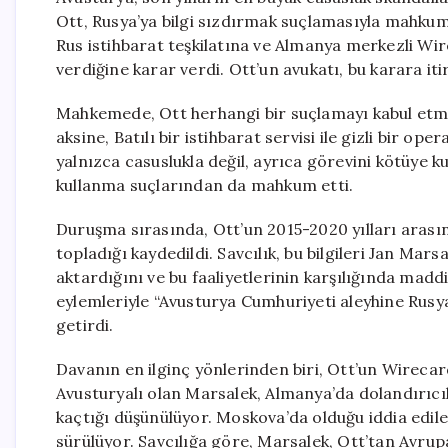
Ott, Rusya’ya bilgi sızdırmak suçlamasıyla mahkum 
Rus istihbarat teşkilatına ve Almanya merkezli Wire
verdiğine karar verdi. Ott’un avukatı, bu karara it
Mahkemede, Ott herhangi bir suçlamayı kabul etmed
aksine, Batılı bir istihbarat servisi ile gizli bir
yalnızca casuslukla değil, ayrıca görevini kötüye ku
kullanma suçlarından da mahkum etti.
Duruşma sırasında, Ott’un 2015-2020 yılları arasında
topladığı kaydedildi. Savcılık, bu bilgileri Jan Mars
aktardığını ve bu faaliyetlerinin karşılığında madd
eylemleriyle “Avusturya Cumhuriyeti aleyhine Rusya’
getirdi.
Davanın en ilginç yönlerinden biri, Ott’un Wirecard’
Avusturyalı olan Marsalek, Almanya’da dolandırıcı
kaçtığı düşünülüyor. Moskova’da olduğu iddia edile
sürülüyor. Savcılığa göre, Marsalek, Ott’tan Avrupa 