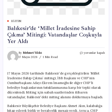
EĞITIM
Balıkesir’de ‘Millet İradesine Sahip
Çıkma’ Mitingi: Vatandaşlar Coşkuyla
Yer Aldı
Balıkesir’de
By
Mehmet Yıldız
yorumlar kapalı
‘Millet
17 Mayıs 2026
1 Min Read
İradesine
Sahip
Çıkma’
17 Mayıs 2026 tarihinde Balıkesir’de gerçekleştirilen ‘Millet
Mitingi:
İradesine Sahip Çıkma’ mitingi, İBB Başkanı ve CHP’nin
Vatandaşlar
Coşkuyla
Cumhurbaşkanı Adayı Ekrem İmamoğlu ile diğer CHP’li
Yer
belediye başkanlarının tutuklanmasına karşı bir tepki olarak
Aldı
düzenlendi. Miting için sabah saatlerinden itibaren
için
vatandaşlar, Balıkesir’deki miting alanını doldurmaya başladı.
Balıkesir Büyükşehir Belediye Başkanı Ahmet Akın, kalabalığa
hitap ederek birlik ve beraberlik mesajı verdi. Ayrıca, CHP