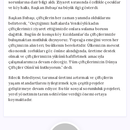
sorunlarına dair bilgi aldı. Ziyaret sırasında özellikle çocuklar
ve köy halkı, Başkan Subaşı’na büyük ilgi gösterdi.
Başkan Subaşı, çiftçilerin her zaman yanında olduklarını
belirterek, “Geçtiğimiz haftalarda Yeniköylü kadın
çiftçilerimizi ziyaret ettiğimizde onlara sulama borusu
dağıttık. Bugün de komşu köy Kızıldamlar’da çiftçilerimizle
buluşmaktan mutluluk duyuyoruz. Toprağa emeğini veren her
çiftçimizin alın teri, bu ülkenin bereketidir. Ülkemizin mevcut
ekonomik zorlukları göz önüne alındığında, üretime destek
olmak ve çiftçilerimizin yükünü hafifletmek amacıyla
çalışmalarımıza devam edeceğiz. Tüm çiftçilerimizin Dünya
Çiftçiler Günü’nü kutluyorum.” dedi.
Bilecik Belediyesi, tarımsal üretimi artırmak ve çiftçilerin
yaşam standartlarını iyileştirmek için çeşitli projeler
geliştirmeye devam ediyor. Bu tür sosyal sorumluluk projeleri,
yerel yönetimin tarım sektörüne verdiği önemi ortaya
koymaktadır.