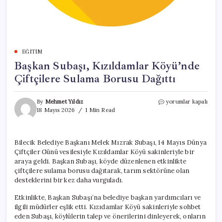
EĞITIM
Başkan Subaşı, Kızıldamlar Köyü’nde
Çiftçilere Sulama Borusu Dağıttı
Başkan
By
Mehmet Yıldız
yorumlar kapalı
Subaşı,
18 Mayıs 2026
1 Min Read
Kızıldamlar
Köyü’nde
Çiftçilere
Bilecik Belediye Başkanı Melek Mızrak Subaşı, 14 Mayıs Dünya
Sulama
Çiftçiler Günü vesilesiyle Kızıldamlar Köyü sakinleriyle bir
Borusu
Dağıttı
araya geldi. Başkan Subaşı, köyde düzenlenen etkinlikte
için
çiftçilere sulama borusu dağıtarak, tarım sektörüne olan
desteklerini bir kez daha vurguladı.
Etkinlikte, Başkan Subaşı’na belediye başkan yardımcıları ve
ilgili müdürler eşlik etti. Kızıdamlar Köyü sakinleriyle sohbet
eden Subaşı, köylülerin talep ve önerilerini dinleyerek, onların