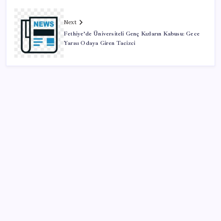
Next
Fethiye’de Üniversiteli Genç Kızların Kabusu: Gece
Yarısı Odaya Giren Tacizci
SON YAZILAR
Zihin Okuyan Yapay Zeka Firması: Beynini Okutana
50 Dolar
BDDK’den yatırım araçlarına yeni çerçeve: Bireysel