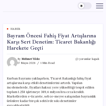
Skip
to
content
HABER
Bayram Öncesi Fahiş Fiyat Artışlarına
Karşı Sert Denetim: Ticaret Bakanlığı
Harekete Geçti
Bayram
By
Mehmet Yıldız
yorumlar kapalı
Öncesi
17 Mayıs 2026
1 Min Read
Fahiş
Fiyat
Artışlarına
Kurban Bayramı yaklaşırken, Ticaret Bakanlığı fahiş fiyat
Karşı
artışlarına karşı etkili denetimlerini artırdı. Yapılan
Sert
Denetim:
incelemelerde, fiyatları haksız yere yükselttiği tespit edilen
Ticaret
toplam 1.258 işletmeye 389,4 milyon lira ceza kesildi.
Bakanlığı
Marketlerden e-ticarete, sebze-meyve satışından bayramlık
Harekete
ürünlere kadar birçok sektörde sıkı denetimler
Geçti
gerçekleştirildi.