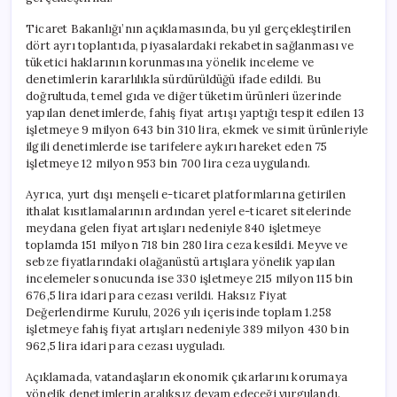
için
Ticaret Bakanlığı’nın açıklamasında, bu yıl gerçekleştirilen
dört ayrı toplantıda, piyasalardaki rekabetin sağlanması ve
tüketici haklarının korunmasına yönelik inceleme ve
denetimlerin kararlılıkla sürdürüldüğü ifade edildi. Bu
doğrultuda, temel gıda ve diğer tüketim ürünleri üzerinde
yapılan denetimlerde, fahiş fiyat artışı yaptığı tespit edilen 13
işletmeye 9 milyon 643 bin 310 lira, ekmek ve simit ürünleriyle
ilgili denetimlerde ise tarifelere aykırı hareket eden 75
işletmeye 12 milyon 953 bin 700 lira ceza uygulandı.
Ayrıca, yurt dışı menşeli e-ticaret platformlarına getirilen
ithalat kısıtlamalarının ardından yerel e-ticaret sitelerinde
meydana gelen fiyat artışları nedeniyle 840 işletmeye
toplamda 151 milyon 718 bin 280 lira ceza kesildi. Meyve ve
sebze fiyatlarındaki olağanüstü artışlara yönelik yapılan
incelemeler sonucunda ise 330 işletmeye 215 milyon 115 bin
676,5 lira idari para cezası verildi. Haksız Fiyat
Değerlendirme Kurulu, 2026 yılı içerisinde toplam 1.258
işletmeye fahiş fiyat artışları nedeniyle 389 milyon 430 bin
962,5 lira idari para cezası uyguladı.
Açıklamada, vatandaşların ekonomik çıkarlarını korumaya
yönelik denetimlerin aralıksız devam edeceği vurgulandı.