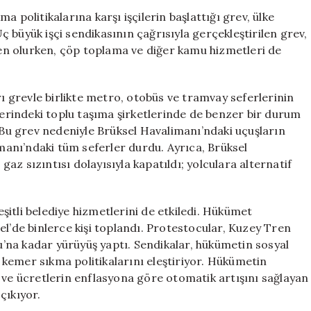
Sonucu
 politikalarına karşı işçilerin başlattığı grev, ülke
Toplu
 büyük işçi sendikasının çağrısıyla gerçekleştirilen grev,
Taşıma
n olurken, çöp toplama ve diğer kamu hizmetleri de
ve
Hizmetler
Etkilendi
rı grevle birlikte metro, otobüs ve tramvay seferlerinin
için
elerindeki toplu taşıma şirketlerinde de benzer bir durum
. Bu grev nedeniyle Brüksel Havalimanı’ndaki uçuşların
imanı’ndaki tüm seferler durdu. Ayrıca, Brüksel
z sızıntısı dolayısıyla kapatıldı; yolculara alternatif
itli belediye hizmetlerini de etkiledi. Hükümet
el’de binlerce kişi toplandı. Protestocular, Kuzey Tren
’na kadar yürüyüş yaptı. Sendikalar, hükümetin sosyal
kemer sıkma politikalarını eleştiriyor. Hükümetin
 ve ücretlerin enflasyona göre otomatik artışını sağlayan
çıkıyor.