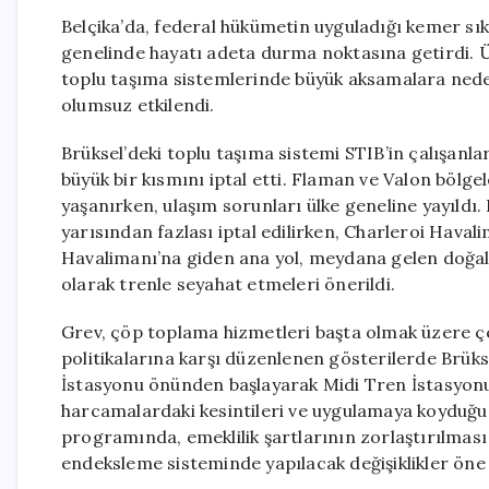
Belçika’da, federal hükümetin uyguladığı kemer sıkma
genelinde hayatı adeta durma noktasına getirdi. Üç
toplu taşıma sistemlerinde büyük aksamalara nede
olumsuz etkilendi.
Brüksel’deki toplu taşıma sistemi STIB’in çalışanla
büyük bir kısmını iptal etti. Flaman ve Valon bölg
yaşanırken, ulaşım sorunları ülke geneline yayıldı
yarısından fazlası iptal edilirken, Charleroi Haval
Havalimanı’na giden ana yol, meydana gelen doğal ga
olarak trenle seyahat etmeleri önerildi.
Grev, çöp toplama hizmetleri başta olmak üzere çeş
politikalarına karşı düzenlenen gösterilerde Brüks
İstasyonu önünden başlayarak Midi Tren İstasyonu
harcamalardaki kesintileri ve uygulamaya koyduğu 
programında, emeklilik şartlarının zorlaştırılması
endeksleme sisteminde yapılacak değişiklikler öne 