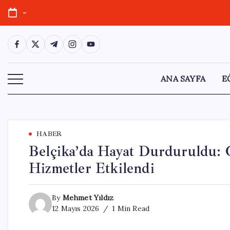
Skip
-
to
content
https://www.facebook.com/
https://twitter.com/
https://t.me/
https://www.instagram.com/
https://youtube.com/
ANA SAYFA
E
HABER
Belçika’da Hayat Durduruldu: 
Hizmetler Etkilendi
By
Mehmet Yıldız
12 Mayıs 2026
1 Min Read