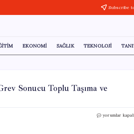
Subscribe t
ĞİTİM
EKONOMİ
SAĞLIK
TEKNOLOJİ
TANI
Grev Sonucu Toplu Taşıma ve
Belçika’da
yorumlar kapal
Hayat
Durduruldu:
Grev