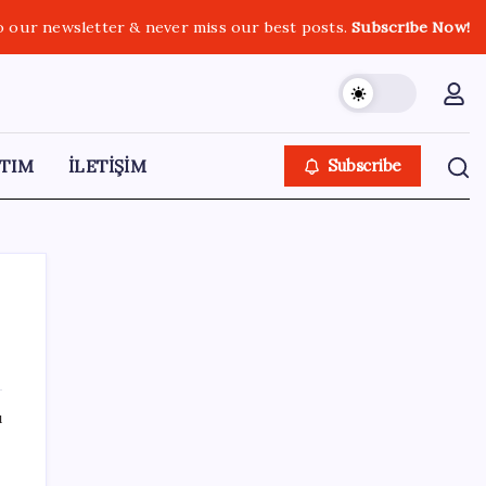
o our newsletter & never miss our best posts.
Subscribe Now!
TIM
İLETİŞİM
Subscribe
SON YAZILAR
ı
Hepiyi Sigorta, Anlık Hasar Ödeme
Sistemi’ni Hayata Geçirdi!