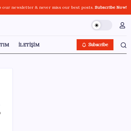
o our newsletter & never miss our best posts.
Subscribe Now!
TIM
İLETİŞİM
Subscribe
SON YAZILAR
ı
Zihin Okuyan Yapay Zeka Firması: Beynini
da
Okutana 50 Dolar