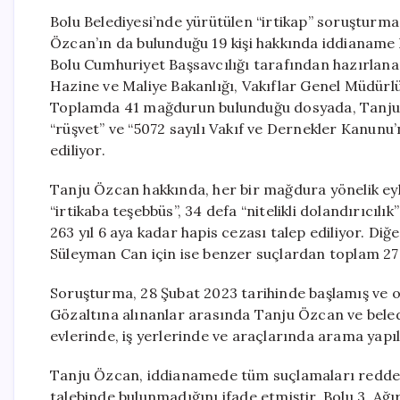
Bolu Belediyesi’nde yürütülen “irtikap” soruşturm
Özcan’ın da bulunduğu 19 kişi hakkında iddianame haz
Bolu Cumhuriyet Başsavcılığı tarafından hazırlan
Hazine ve Maliye Bakanlığı, Vakıflar Genel Müdürlüğ
Toplamda 41 mağdurun bulunduğu dosyada, Tanju Özcan
“rüşvet” ve “5072 sayılı Vakıf ve Dernekler Kanunu’
ediliyor.
Tanju Özcan hakkında, her bir mağdura yönelik eyle
“irtikaba teşebbüs”, 34 defa “nitelikli dolandırıcıl
263 yıl 6 aya kadar hapis cezası talep ediliyor. Di
Süleyman Can için ise benzer suçlardan toplam 27 y
Soruşturma, 28 Şubat 2023 tarihinde başlamış ve o t
Gözaltına alınanlar arasında Tanju Özcan ve beled
evlerinde, iş yerlerinde ve araçlarında arama yapıl
Tanju Özcan, iddianamede tüm suçlamaları reddett
talebinde bulunmadığını ifade etmiştir. Bolu 3. A