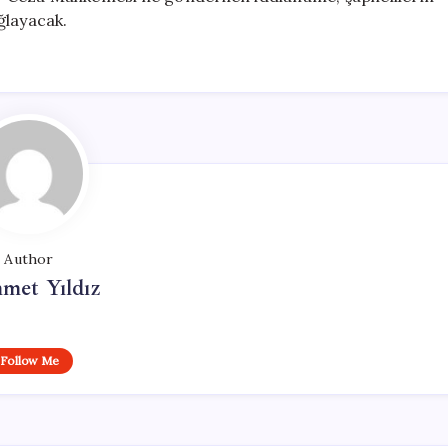
ğlayacak.
Author
met Yıldız
Follow Me