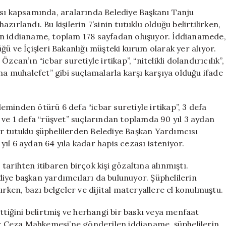
Gelişmeler:
ası kapsamında, aralarında Belediye Başkanı Tanju
Tanju
ırlandı. Bu kişilerin 7’sinin tutuklu olduğu belirtilirken,
Özcan
an iddianame, toplam 178 sayfadan oluşuyor. İddianamede,
İçin
ü ve İçişleri Bakanlığı müşteki kurum olarak yer alıyor.
Cezası
’ın “icbar suretiyle irtikap”, “nitelikli dolandırıcılık”,
Belirlendi
na muhalefet” gibi suçlamalarla karşı karşıya olduğu ifade
için
minden ötürü 6 defa “icbar suretiyle irtikap”, 3 defa
ık” ve 1 defa “rüşvet” suçlarından toplamda 90 yıl 3 aydan
ğer tutuklu şüphelilerden Belediye Başkan Yardımcısı
ıl 6 aydan 64 yıla kadar hapis cezası isteniyor.
arihten itibaren birçok kişi gözaltına alınmıştı.
iye başkan yardımcıları da bulunuyor. Şüphelilerin
ırken, bazı belgeler ve dijital materyallere el konulmuştu.
iğini belirtmiş ve herhangi bir baskı veya menfaat
ğır Ceza Mahkemesi’ne gönderilen iddianame, şüphelilerin