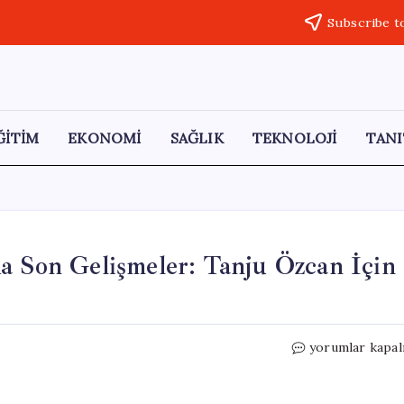
Subscribe t
ĞİTİM
EKONOMİ
SAĞLIK
TEKNOLOJİ
TANI
a Son Gelişmeler: Tanju Özcan İçin
Bolu
yorumlar kapal
Belediyesi
Soruşturmasın
Son