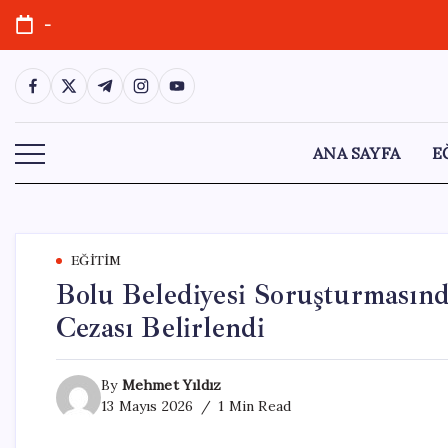
Skip
-
to
content
https://www.facebook.com/
https://twitter.com/
https://t.me/
https://www.instagram.com/
https://youtube.com/
ANA SAYFA
E
EĞITIM
Bolu Belediyesi Soruşturmasınd
Cezası Belirlendi
By
Mehmet Yıldız
13 Mayıs 2026
1 Min Read