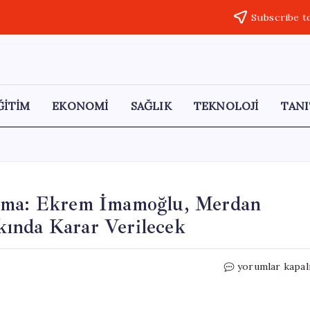
Subscribe t
ĞİTİM
EKONOMİ
SAĞLIK
TEKNOLOJİ
TANI
uşma: Ekrem İmamoğlu, Merdan
ında Karar Verilecek
‘Casusluk’
yorumlar kapal
Davasında
İlk
Duruşma: