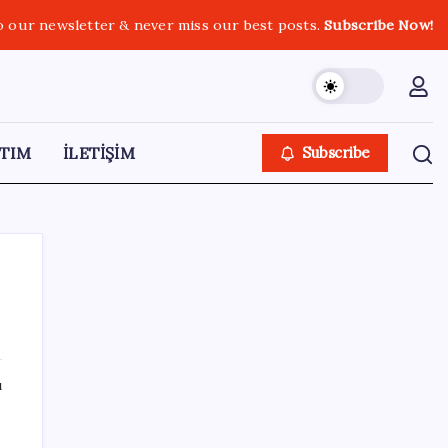
o our newsletter & never miss our best posts.
Subscribe Now!
TIM
İLETİŞİM
Subscribe
SON YAZILAR
ı
UBS Baş Yatırım Sorumlusu’ndan altın
tahmini: Fiyatlardaki düşüşler alım fırsatı