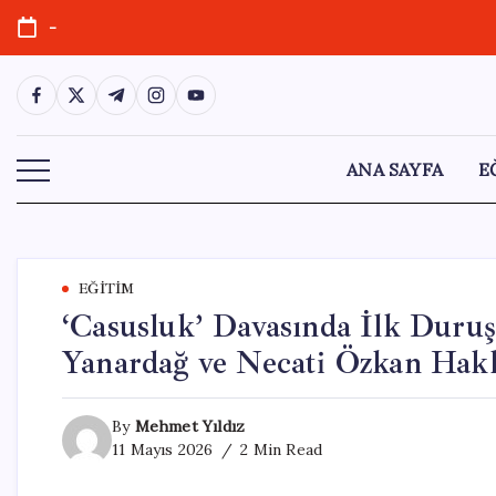
Skip
-
to
content
https://www.facebook.com/
https://twitter.com/
https://t.me/
https://www.instagram.com/
https://youtube.com/
ANA SAYFA
E
EĞITIM
‘Casusluk’ Davasında İlk Dur
Yanardağ ve Necati Özkan Hakk
By
Mehmet Yıldız
11 Mayıs 2026
2 Min Read