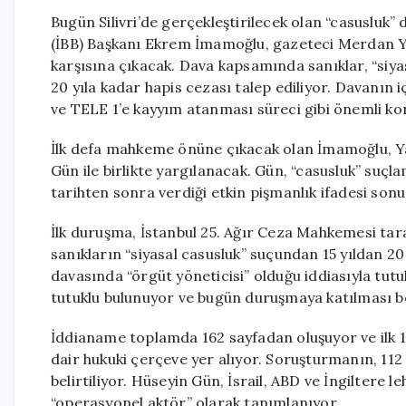
Bugün Silivri’de gerçekleştirilecek olan “casusluk”
(İBB) Başkanı Ekrem İmamoğlu, gazeteci Merdan 
karşısına çıkacak. Dava kapsamında sanıklar, “siyas
20 yıla kadar hapis cezası talep ediliyor. Davanın iç
ve TELE 1’e kayyım atanması süreci gibi önemli kon
İlk defa mahkeme önüne çıkacak olan İmamoğlu, Y
Gün ile birlikte yargılanacak. Gün, “casusluk” suç
tarihten sonra verdiği etkin pişmanlık ifadesi so
İlk duruşma, İstanbul 25. Ağır Ceza Mahkemesi tara
sanıkların “siyasal casusluk” suçundan 15 yıldan 20 
davasında “örgüt yöneticisi” olduğu iddiasıyla t
tutuklu bulunuyor ve bugün duruşmaya katılması b
İddianame toplamda 162 sayfadan oluşuyor ve ilk 10
dair hukuki çerçeve yer alıyor. Soruşturmanın, 112 
belirtiliyor. Hüseyin Gün, İsrail, ABD ve İngiltere l
“operasyonel aktör” olarak tanımlanıyor.