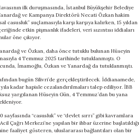
Ekrem
 davasının ilk duruşmasında, İstanbul Büyükşehir Belediye
İmamoğlu,
Yanardağ ve Kampanya Direktörü Necati Özkan hakim
Merdan
al casusluk” suçlamasıyla karşı karşıya kalırken, 15 yıldan
Yanardağ
eriğinde etkin pişmanlık ifadeleri, veri sızıntısı iddiaları
ve
ular öne çıkıyor.
Necati
Özkan
anardağ ve Özkan, daha önce tutuklu bulunan Hüseyin
Hakkında
lamasıyla 4 Temmuz 2025 tarihinde tutuklanmıştı. O
Karar
Verilecek
nucunda, İmamoğlu, Özkan ve Yanardağ da tutuklanmıştı.
için
fından bugün Silivri’de gerçekleştirilecek. İddianamede,
yıla kadar hapisle cezalandırılmaları talep ediliyor. İBB
utuksuz yargılanan Hüseyin Gün, 4 Temmuz’dan bu yana
ekleniyor.
 sayfasında “casusluk” ve “devlet sırrı” gibi kavramlara
Acil Çağrı Merkezi’ne yapılan bir ihbar üzerine başlatıldığ
ehine faaliyet gösteren, uluslararası bağlantıları olan bir