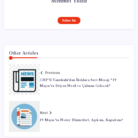
Mehmet Yıldız
Follow Me
Other Articles
Previous
CHP’li Tanrıkulu’dan İktidara Sert Mesaj: “19
Mayıs’ta Eriyen Nesil ve Çalınan Gelecek”
Next
19 Mayıs’ta Noter Hizmetleri: Açık mı, Kapalı mı?