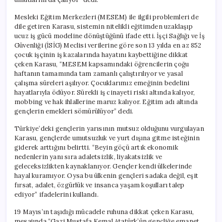
Mesleki Eğitim Merkezleri (MESEM) ile ilgili problemleri de
dile getiren Karasu, sistemin nitelikli eğitimden uzaklaşıp
ucuz iş gücü modeline dönüştüğünü ifade etti. İşçi Sağlığı ve İş
Güvenliği (İSİG) Meclisi verilerine göre son 13 yılda en az 852
çocuk işçinin iş kazalarında hayatını kaybettiğine dikkat
çeken Karasu, “MESEM kapsamındaki öğrencilerin çoğu
haftanın tamamında tam zamanlı çalıştırılıyor ve yasal
çalışma süreleri aşılıyor. Çocuklarımız emeğinin bedelini
hayatlarıyla ödüyor. Sürekli iş cinayeti riski altında kalıyor,
mobbing ve hak ihlallerine maruz kalıyor. Eğitim adı altında
gençlerin emekleri sömürülüyor” dedi.
Türkiye’deki gençlerin yarısının mutsuz olduğunu vurgulayan
Karasu, gençlerde umutsuzluk ve yurt dışına gitme isteğinin
giderek arttığını belirtti. “Beyin göçü artık ekonomik
nedenlerin yanı sıra adaletsizlik, liyakatsizlik ve
geleceksizlikten kaynaklanıyor. Gençler kendi ülkelerinde
hayal kuramıyor. Oysa bu ülkenin gençleri sadaka değil, eşit
fırsat, adalet, özgürlük ve insanca yaşam koşulları talep
ediyor” ifadelerini kullandı.
19 Mayıs’ın taşıdığı mücadele ruhuna dikkat çeken Karasu,
mesajında “Gazi Mustafa Kemal Atatürk’ün gençliğe emanet