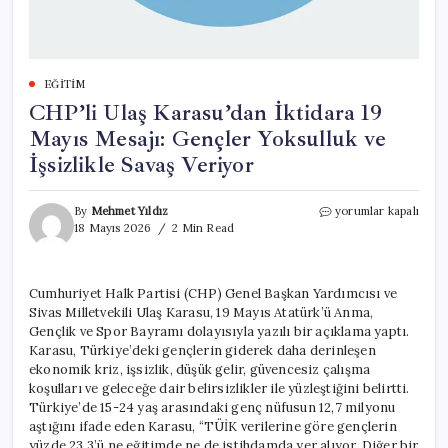
EĞITIM
CHP’li Ulaş Karasu’dan İktidara 19
Mayıs Mesajı: Gençler Yoksulluk ve
İşsizlikle Savaş Veriyor
CHP’li
By
Mehmet Yıldız
yorumlar kapalı
Ulaş
18 Mayıs 2026
2 Min Read
Karasu’dan
İktidara
19
Cumhuriyet Halk Partisi (CHP) Genel Başkan Yardımcısı ve
Mayıs
Sivas Milletvekili Ulaş Karasu, 19 Mayıs Atatürk’ü Anma,
Mesajı:
Gençler
Gençlik ve Spor Bayramı dolayısıyla yazılı bir açıklama yaptı.
Yoksulluk
Karasu, Türkiye’deki gençlerin giderek daha derinleşen
ve
ekonomik kriz, işsizlik, düşük gelir, güvencesiz çalışma
İşsizlikle
koşulları ve geleceğe dair belirsizlikler ile yüzleştiğini belirtti.
Savaş
Türkiye’de 15-24 yaş arasındaki genç nüfusun 12,7 milyonu
Veriyor
aştığını ifade eden Karasu, “TÜİK verilerine göre gençlerin
için
yüzde 23,3’ü ne eğitimde ne de istihdamda yer alıyor. Diğer bir