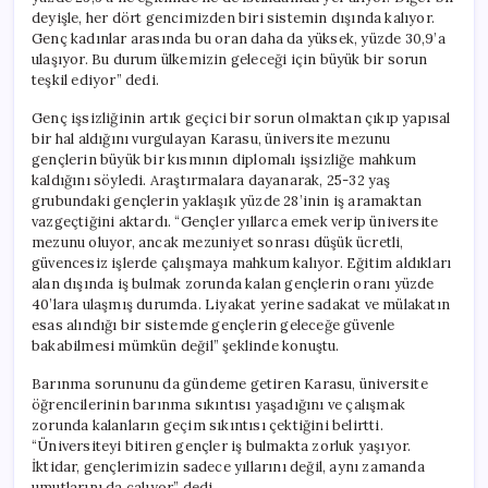
deyişle, her dört gencimizden biri sistemin dışında kalıyor.
Genç kadınlar arasında bu oran daha da yüksek, yüzde 30,9’a
ulaşıyor. Bu durum ülkemizin geleceği için büyük bir sorun
teşkil ediyor” dedi.
Genç işsizliğinin artık geçici bir sorun olmaktan çıkıp yapısal
bir hal aldığını vurgulayan Karasu, üniversite mezunu
gençlerin büyük bir kısmının diplomalı işsizliğe mahkum
kaldığını söyledi. Araştırmalara dayanarak, 25-32 yaş
grubundaki gençlerin yaklaşık yüzde 28’inin iş aramaktan
vazgeçtiğini aktardı. “Gençler yıllarca emek verip üniversite
mezunu oluyor, ancak mezuniyet sonrası düşük ücretli,
güvencesiz işlerde çalışmaya mahkum kalıyor. Eğitim aldıkları
alan dışında iş bulmak zorunda kalan gençlerin oranı yüzde
40’lara ulaşmış durumda. Liyakat yerine sadakat ve mülakatın
esas alındığı bir sistemde gençlerin geleceğe güvenle
bakabilmesi mümkün değil” şeklinde konuştu.
Barınma sorununu da gündeme getiren Karasu, üniversite
öğrencilerinin barınma sıkıntısı yaşadığını ve çalışmak
zorunda kalanların geçim sıkıntısı çektiğini belirtti.
“Üniversiteyi bitiren gençler iş bulmakta zorluk yaşıyor.
İktidar, gençlerimizin sadece yıllarını değil, aynı zamanda
umutlarını da çalıyor” dedi.