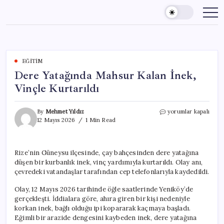
Skip
to
content
EĞITIM
Dere Yatağında Mahsur Kalan İnek,
Vinçle Kurtarıldı
Dere
By
Mehmet Yıldız
yorumlar kapalı
Yatağında
12 Mayıs 2026
1 Min Read
Mahsur
Kalan
İnek,
Rize’nin Güneysu ilçesinde, çay bahçesinden dere yatağına
Vinçle
düşen bir kurbanlık inek, vinç yardımıyla kurtarıldı. Olay anı,
Kurtarıldı
için
çevredeki vatandaşlar tarafından cep telefonlarıyla kaydedildi.
Olay, 12 Mayıs 2026 tarihinde öğle saatlerinde Yeniköy’de
gerçekleşti. İddialara göre, ahıra giren bir kişi nedeniyle
korkan inek, bağlı olduğu ipi kopararak kaçmaya başladı.
Eğimli bir arazide dengesini kaybeden inek, dere yatağına