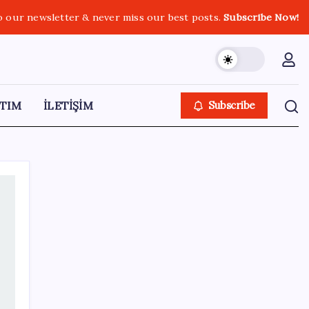
o our newsletter & never miss our best posts.
Subscribe Now!
TIM
İLETİŞİM
Subscribe
SON YAZILAR
Köprülere talip olan Fransız şirket
komşunun elektriğini döşüyor