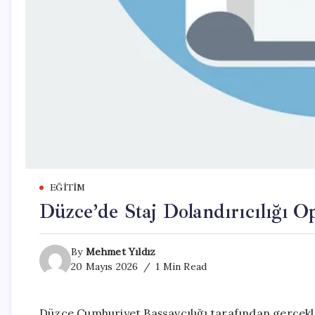
EĞITIM
Düzce’de Staj Dolandırıcılığı O
By
Mehmet Yıldız
20 Mayıs 2026
1 Min Read
Düzce Cumhuriyet Başsavcılığı tarafından gerçekleş