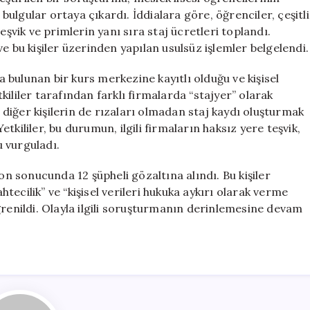
Şüpheli
 bulgular ortaya çıkardı. İddialara göre, öğrenciler, çeşitli
Gözaltında
eşvik ve primlerin yanı sıra staj ücretleri toplandı.
için
e bu kişiler üzerinden yapılan usulsüz işlemler belgelendi.
bulunan bir kurs merkezine kayıtlı olduğu ve kişisel
etkililer tarafından farklı firmalarda “stajyer” olarak
, diğer kişilerin de rızaları olmadan staj kaydı oluşturmak
Yetkililer, bu durumun, ilgili firmaların haksız yere teşvik,
 vurguladı.
 sonucunda 12 şüpheli gözaltına alındı. Bu kişiler
ahtecilik” ve “kişisel verileri hukuka aykırı olarak verme
ğrenildi. Olayla ilgili soruşturmanın derinlemesine devam