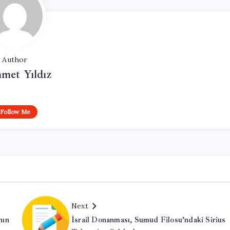
Author
met Yıldız
Follow Me
Next
nın
İsrail Donanması, Sumud Filosu’ndaki Sirius