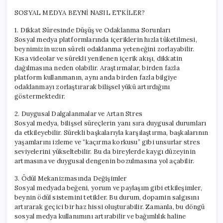
SOSYAL MEDYA BEYNİ NASIL ETKİLER?
1. Dikkat Süresinde Düşüş ve Odaklanma Sorunları
Sosyal medya platformlarında içeriklerin hızla tüketilmesi,
beynimizin uzun süreli odaklanma yeteneğini zorlayabilir.
Kısa videolar ve sürekli yenilenen içerik akışı, dikkatin
dağılmasına neden olabilir. Araştırmalar, birden fazla
platform kullanmanın, aynı anda birden fazla bilgiye
odaklanmayı zorlaştırarak bilişsel yükü artırdığını
göstermektedir.
2. Duygusal Dalgalanmalar ve Artan Stres
Sosyal medya, bilişsel süreçlerin yanı sıra duygusal durumları
da etkileyebilir. Sürekli başkalarıyla karşılaştırma, başkalarının
yaşamlarını izleme ve “kaçırma korkusu” gibi unsurlar stres
seviyelerini yükseltebilir. Bu da bireylerde kaygı düzeyinin
artmasına ve duygusal dengenin bozulmasına yol açabilir.
3. Ödül Mekanizmasında Değişimler
Sosyal medyada beğeni, yorum ve paylaşım gibi etkileşimler,
beynin ödül sistemini tetikler. Bu durum, dopamin salgısını
artırarak geçici bir haz hissi oluşturabilir. Zamanla, bu döngü
sosyal medya kullanımını artırabilir ve bağımlılık haline