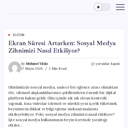
Skip
to
content
EĞITIM
Ekran Süresi Artarken: Sosyal Medya
Zihnimizi Nasıl Etkiliyor?
Ekran
By
Mehmet Yıldız
yorumlar kapalı
Süresi
17 Mayıs 2026
2 Min Read
Artarken:
Sosyal
Medya
Günümüzde sosyal medya, sadece bir eğlence aracı olmaktan
Zihnimizi
öte, zihinsel alışkanlıklarımızı şekillendiren önemli bir dijital
Nasıl
Etkiliyor?
platform haline geldi. Gün içinde sık sık ekran kontrolü
için
yapmak, kısa videolar izlemek ve sürekli yeni içerik tüketmek,
beynimizin dikkat ve bilgi işleme mekanizmalarını
etkileyebiliyor. Peki, sosyal medya zihnimizi nasıl etkiliyor?
İşte sosyal medya kullanımının beyin üzerinde yarattığı
etkiler…