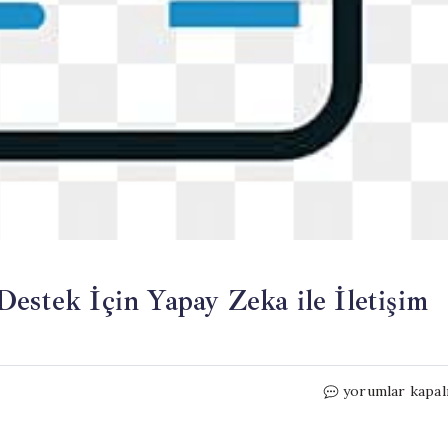
estek İçin Yapay Zeka ile İletişim
Gençlerin
yorumlar kapal
Beşte
Biri