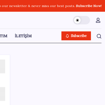
o our newsletter & never miss our best posts.
Subscribe Now!
TIM
İLETİŞİM
Subscribe
SON YAZILAR
Ünlü ekonomist Filiz Eryılmaz rakam verdi:
İşte altının geleceği seviye