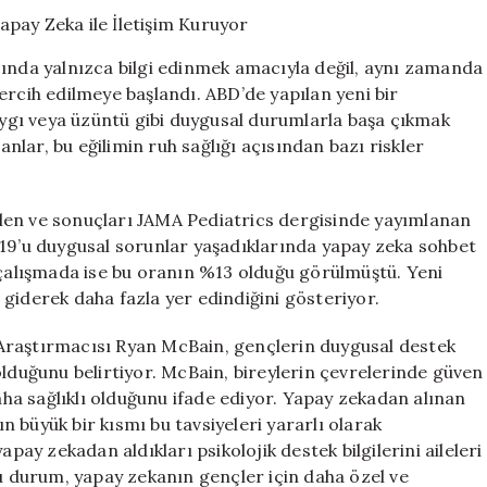
Duygusal
Destek
İçin
sında yalnızca bilgi edinmek amacıyla değil, aynı zamanda
Yapay
ercih edilmeye başlandı. ABD’de yapılan yeni bir
Zeka
kaygı veya üzüntü gibi duygusal durumlarla başa çıkmak
ile
İletişim
lar, bu eğilimin ruh sağlığı açısından bazı riskler
Kuruyor
için
len ve sonuçları JAMA Pediatrics dergisinde yayımlanan
%19’u duygusal sorunlar yaşadıklarında yapay zeka sohbet
 çalışmada ise bu oranın %13 olduğu görülmüştü. Yeni
giderek daha fazla yer edindiğini gösteriyor.
Araştırmacısı Ryan McBain, gençlerin duygusal destek
olduğunu belirtiyor. McBain, bireylerin çevrelerinde güven
daha sağlıklı olduğunu ifade ediyor. Yapay zekadan alınan
ın büyük bir kısmı bu tavsiyeleri yararlı olarak
pay zekadan aldıkları psikolojik destek bilgilerini aileleri
Bu durum, yapay zekanın gençler için daha özel ve