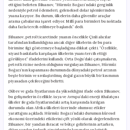
ettiğini belirten Siluanov, “Hürmüz Boğazı’ndaki gerginlik
nedeniyle petrol ödemeleri, geleneksel dolar işlemlerinden
yuana kayıyor. Bu durum, ülkelerin daha güvenilir araçlar
arama çabalarına işaret ediyor. Millî para birimleri bu noktada
daha fazla tercih edilmeye başlandı.” dedi.
Siluanov, petrol ticaretinde yuanın öncelikle Çinli alıcılar
tarafından kullanıldığına ancak diğer ülkelerin de bu para
birimine ilgi göstermeye başladığına dikkat çekti. “Özellikle,
siyasi baskılarla karşılaşan ülkelerin yuanı tercih ettiği
görülüyor.” ifadelerini kullandı. Orta Doğu’daki çatışmaların,
petrol krizine neden olduğunu vurgulayan Siluanov, Hürmüz
Boğazı’nın kapanması durumunda dünyadaki petrol arzının
beşte birinin ve sıvılaştırılmış doğal gazın büyük bir kısmının
piyasadan çekileceğini belirtti.
Gübre ve gıda fiyatlarının da yükseldiğini ifade eden Siluanov,
bu gelişmelerin özellikle Asya ve Avrupa’daki enerji ithalatçısı
ülkeler ile gıda fiyatlarındaki artış karşısında kırılgan
durumda olan Afrika ülkeleri üzerinde olumsuz etkiler
yarattığını açıkladı. Hürmüz Boğazı’ndaki durumun küresel
ekonomi üzerindeki etkilerini çift yönlü olarak değerlendiren
Siluanov, bir yandan ihracat ve bütçe gelirlerinin artarken,
diğer yandan tedarik zincirlerinde kopmalar ve lojistik