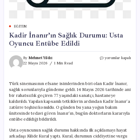
EĞITIM
Kadir İnanır’ın Sağlık Durumu: Usta
Oyuncu Entübe Edildi
Kadir
By
Mehmet Yıldız
yorumlar kapalı
İnanır’ın
22 Mayıs 2026
1 Min Read
Sağlık
Durumu:
Usta
Türk sinemasının efsane isimlerinden biri olan Kadir İnanır,
Oyuncu
sağlık sorunlarıyla gündeme geldi. 14 Mayıs 2026 tarihinde ani
Entübe
Edildi
bir rahatsızlık geçiren 77 yaşındaki sanatçı, hastaneye
için
kaldırıldı. Yapılan kapsamlı tetkiklerin ardından Kadir İnanır’a
zatürre teşhisi konuldu. O günden bu yana yoğun bakım
ünitesinde tedavi gören İnanır’ın, bugün doktorların kararıyla
entübe edildiği bildirildi.
Usta oyuncunun sağlık durumu hakkında ilk açıklamayı hayat
arkadaşı Jülide Kural yaptı. Kural, durumun ciddiyetine vurgu