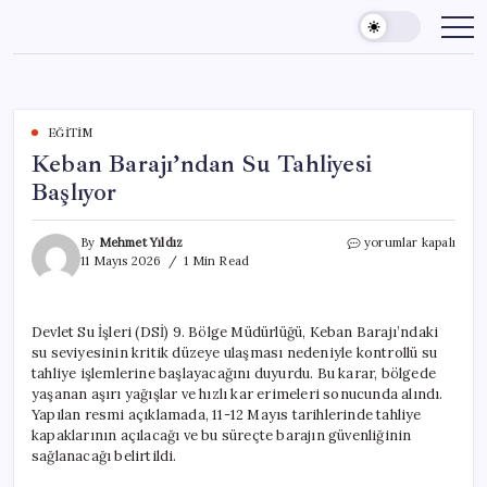
Skip
to
content
EĞITIM
Keban Barajı’ndan Su Tahliyesi
Başlıyor
Keban
By
Mehmet Yıldız
yorumlar kapalı
Barajı’ndan
11 Mayıs 2026
1 Min Read
Su
Tahliyesi
Başlıyor
Devlet Su İşleri (DSİ) 9. Bölge Müdürlüğü, Keban Barajı’ndaki
için
su seviyesinin kritik düzeye ulaşması nedeniyle kontrollü su
tahliye işlemlerine başlayacağını duyurdu. Bu karar, bölgede
yaşanan aşırı yağışlar ve hızlı kar erimeleri sonucunda alındı.
Yapılan resmi açıklamada, 11-12 Mayıs tarihlerinde tahliye
kapaklarının açılacağı ve bu süreçte barajın güvenliğinin
sağlanacağı belirtildi.