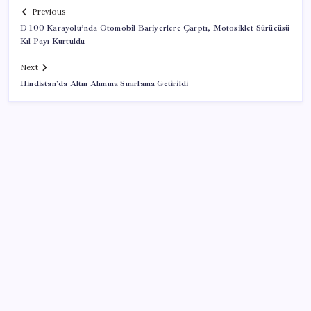
Previous
D-100 Karayolu’nda Otomobil Bariyerlere Çarptı, Motosiklet Sürücüsü
Kıl Payı Kurtuldu
Next
Hindistan’da Altın Alımına Sınırlama Getirildi
SON YAZILAR
Meta’ya çocuk güvenliği davasında 567 milyon dolar
ceza
UBS Baş Yatırım Sorumlusu’ndan altın tahmini: