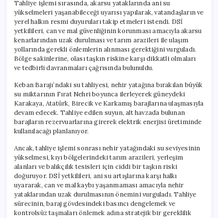
Tahliye işlemi sırasında, akarsu yataklarında ani su
yükselmeleri yaşanabileceği uyarısı yapılarak, vatandaşların ve
yerel halkın resmi duyuruları takip etmeleri istendi. DSİ
yetkilileri, can ve mal güvenliğinin korunması amacıyla akarsu
kenarlarından uzak durulması ve tarım arazileri ile ulaşım
yollarında gerekli önlemlerin alınması gerektiğini vurguladı.
Bölge sakinlerine, olası taşkın riskine karşı dikkatli olmaları
ve tedbirli davranmaları çağrısında bulunuldu.
Keban Barajı’ndaki su tahliyesi, nehir yatağına bırakılan büyük
su miktarının Fırat Nehri boyunca ilerleyerek güneydeki
Karakaya, Atatürk, Birecik ve Karkamış barajlarına ulaşmasıyla
devam edecek. Tahliye edilen suyun, alt havzada bulunan
barajların rezervuarlarına girerek elektrik enerjisi üretiminde
kullanılacağı planlanıyor.
Ancak, tahliye işlemi sonrası nehir yatağındaki su seviyesinin
yükselmesi, kıyı bölgelerindeki tarım arazileri, yerleşim
alanları ve balıkçılık tesisleri için ciddi bir taşkın riski
doğuruyor. DSİ yetkilileri, ani su artışlarına karşı halkı
uyararak, can ve mal kaybı yaşanmaması amacıyla nehir
yataklarından uzak durulmasının önemini vurguladı. Tahliye
sürecinin, baraj gövdesindeki basıncı dengelemek ve
kontrolsüz taşmaları önlemek adına stratejik bir gereklilik