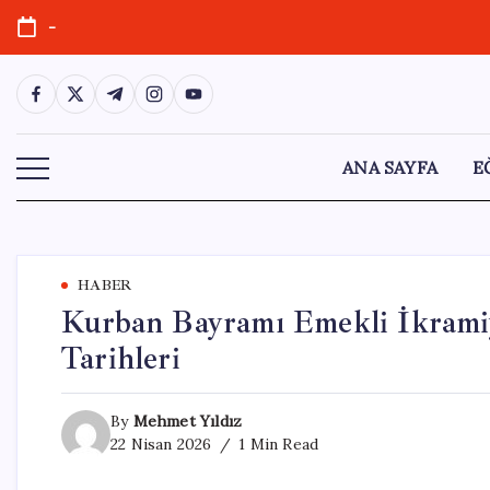
Skip
-
to
content
https://www.facebook.com/
https://twitter.com/
https://t.me/
https://www.instagram.com/
https://youtube.com/
ANA SAYFA
E
HABER
Kurban Bayramı Emekli İkramiy
Tarihleri
By
Mehmet Yıldız
22 Nisan 2026
1 Min Read