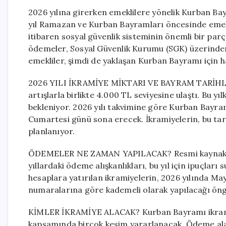
2026 yılına girerken emeklilere yönelik Kurban Bayra
yıl Ramazan ve Kurban Bayramları öncesinde emekl
itibaren sosyal güvenlik sisteminin önemli bir parç
ödemeler, Sosyal Güvenlik Kurumu (SGK) üzerinde
emekliler, şimdi de yaklaşan Kurban Bayramı için ha
2026 YILI İKRAMİYE MİKTARI VE BAYRAM TARİHLERİ
artışlarla birlikte 4.000 TL seviyesine ulaştı. Bu 
bekleniyor. 2026 yılı takvimine göre Kurban Bayr
Cumartesi günü sona erecek. İkramiyelerin, bu tar
planlanıyor.
ÖDEMELER NE ZAMAN YAPILACAK? Resmi kaynaklard
yıllardaki ödeme alışkanlıkları, bu yıl için ipuçlar
hesaplara yatırılan ikramiyelerin, 2026 yılında Mayı
numaralarına göre kademeli olarak yapılacağı öng
KİMLER İKRAMİYE ALACAK? Kurban Bayramı ikramiy
kapsamında birçok kesim yararlanacak. Ödeme alaca