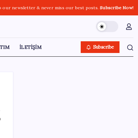
o our newsletter & never miss our best posts.
Subscribe Now!
TIM
İLETİŞİM
Subscribe
SON YAZILAR
ı
Hepiyi Sigorta, Anlık Hasar Ödeme
Sistemi’ni Hayata Geçirdi!