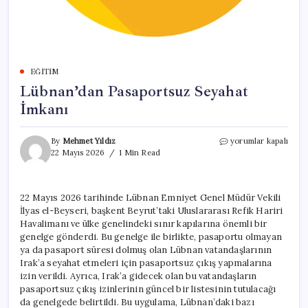
EĞITIM
Lübnan’dan Pasaportsuz Seyahat
İmkanı
Lübnan’dan
By
Mehmet Yıldız
yorumlar kapalı
Pasaportsuz
22 Mayıs 2026
1 Min Read
Seyahat
İmkanı
için
22 Mayıs 2026 tarihinde Lübnan Emniyet Genel Müdür Vekili
İlyas el-Beyseri, başkent Beyrut’taki Uluslararası Refik Hariri
Havalimanı ve ülke genelindeki sınır kapılarına önemli bir
genelge gönderdi. Bu genelge ile birlikte, pasaportu olmayan
ya da pasaport süresi dolmuş olan Lübnan vatandaşlarının
Irak’a seyahat etmeleri için pasaportsuz çıkış yapmalarına
izin verildi. Ayrıca, Irak’a gidecek olan bu vatandaşların
pasaportsuz çıkış izinlerinin güncel bir listesinin tutulacağı
da genelgede belirtildi. Bu uygulama, Lübnan’daki bazı