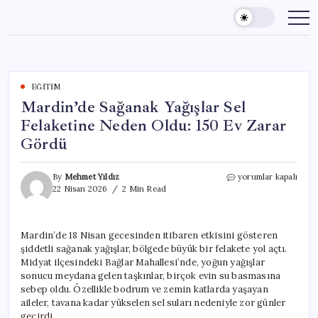
Skip
to
content
EĞITIM
Mardin’de Sağanak Yağışlar Sel
Felaketine Neden Oldu: 150 Ev Zarar
Gördü
Mardin’de
By
Mehmet Yıldız
yorumlar kapalı
Sağanak
22 Nisan 2026
2 Min Read
Yağışlar
Sel
Felaketine
Mardin’de 18 Nisan gecesinden itibaren etkisini gösteren
Neden
şiddetli sağanak yağışlar, bölgede büyük bir felakete yol açtı.
Oldu:
150
Midyat ilçesindeki Bağlar Mahallesi’nde, yoğun yağışlar
Ev
sonucu meydana gelen taşkınlar, birçok evin su basmasına
Zarar
sebep oldu. Özellikle bodrum ve zemin katlarda yaşayan
Gördü
aileler, tavana kadar yükselen sel suları nedeniyle zor günler
için
geçirdi.