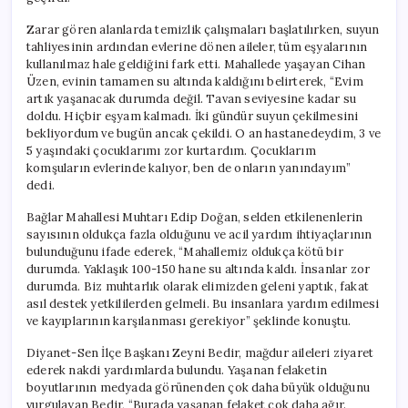
Zarar gören alanlarda temizlik çalışmaları başlatılırken, suyun
tahliyesinin ardından evlerine dönen aileler, tüm eşyalarının
kullanılmaz hale geldiğini fark etti. Mahallede yaşayan Cihan
Üzen, evinin tamamen su altında kaldığını belirterek, “Evim
artık yaşanacak durumda değil. Tavan seviyesine kadar su
doldu. Hiçbir eşyam kalmadı. İki gündür suyun çekilmesini
bekliyordum ve bugün ancak çekildi. O an hastanedeydim, 3 ve
5 yaşındaki çocuklarımı zor kurtardım. Çocuklarım
komşuların evlerinde kalıyor, ben de onların yanındayım”
dedi.
Bağlar Mahallesi Muhtarı Edip Doğan, selden etkilenenlerin
sayısının oldukça fazla olduğunu ve acil yardım ihtiyaçlarının
bulunduğunu ifade ederek, “Mahallemiz oldukça kötü bir
durumda. Yaklaşık 100-150 hane su altında kaldı. İnsanlar zor
durumda. Biz muhtarlık olarak elimizden geleni yaptık, fakat
asıl destek yetkililerden gelmeli. Bu insanlara yardım edilmesi
ve kayıplarının karşılanması gerekiyor” şeklinde konuştu.
Diyanet-Sen İlçe Başkanı Zeyni Bedir, mağdur aileleri ziyaret
ederek nakdi yardımlarda bulundu. Yaşanan felaketin
boyutlarının medyada görünenden çok daha büyük olduğunu
vurgulayan Bedir, “Burada yaşanan felaket çok daha ağır.