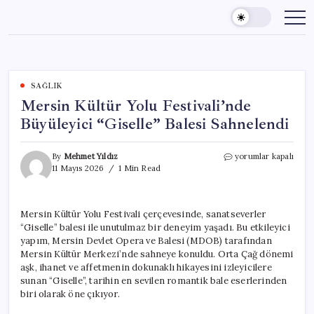
Skip
to
content
SAĞLIK
Mersin Kültür Yolu Festivali’nde
Büyüleyici “Giselle” Balesi Sahnelendi
Mersin
By
Mehmet Yıldız
yorumlar kapalı
Kültür
11 Mayıs 2026
1 Min Read
Yolu
Festivali’nde
Büyüleyici
Mersin Kültür Yolu Festivali çerçevesinde, sanatseverler
“Giselle”
“Giselle” balesi ile unutulmaz bir deneyim yaşadı. Bu etkileyici
Balesi
Sahnelendi
yapım, Mersin Devlet Opera ve Balesi (MDOB) tarafından
için
Mersin Kültür Merkezi’nde sahneye konuldu. Orta Çağ dönemi
aşk, ihanet ve affetmenin dokunaklı hikayesini izleyicilere
sunan “Giselle”, tarihin en sevilen romantik bale eserlerinden
biri olarak öne çıkıyor.