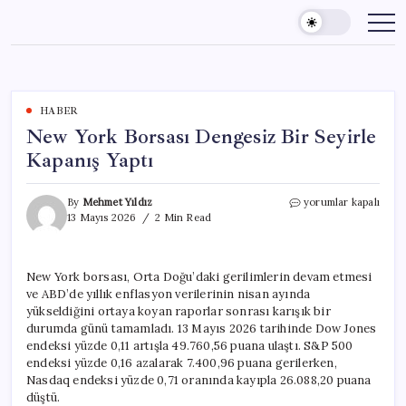
Skip
to
content
HABER
New York Borsası Dengesiz Bir Seyirle
Kapanış Yaptı
New
By
Mehmet Yıldız
yorumlar kapalı
York
13 Mayıs 2026
2 Min Read
Borsası
Dengesiz
Bir
New York borsası, Orta Doğu’daki gerilimlerin devam etmesi
Seyirle
ve ABD’de yıllık enflasyon verilerinin nisan ayında
Kapanış
Yaptı
yükseldiğini ortaya koyan raporlar sonrası karışık bir
için
durumda günü tamamladı. 13 Mayıs 2026 tarihinde Dow Jones
endeksi yüzde 0,11 artışla 49.760,56 puana ulaştı. S&P 500
endeksi yüzde 0,16 azalarak 7.400,96 puana gerilerken,
Nasdaq endeksi yüzde 0,71 oranında kayıpla 26.088,20 puana
düştü.