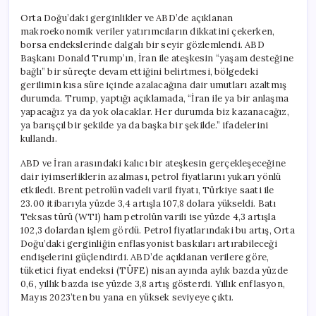
Orta Doğu’daki gerginlikler ve ABD’de açıklanan
makroekonomik veriler yatırımcıların dikkatini çekerken,
borsa endekslerinde dalgalı bir seyir gözlemlendi. ABD
Başkanı Donald Trump’ın, İran ile ateşkesin “yaşam desteğine
bağlı” bir süreçte devam ettiğini belirtmesi, bölgedeki
gerilimin kısa süre içinde azalacağına dair umutları azaltmış
durumda. Trump, yaptığı açıklamada, “İran ile ya bir anlaşma
yapacağız ya da yok olacaklar. Her durumda biz kazanacağız,
ya barışçıl bir şekilde ya da başka bir şekilde.” ifadelerini
kullandı.
ABD ve İran arasındaki kalıcı bir ateşkesin gerçekleşeceğine
dair iyimserliklerin azalması, petrol fiyatlarını yukarı yönlü
etkiledi. Brent petrolün vadeli varil fiyatı, Türkiye saati ile
23.00 itibarıyla yüzde 3,4 artışla 107,8 dolara yükseldi. Batı
Teksas türü (WTI) ham petrolün varili ise yüzde 4,3 artışla
102,3 dolardan işlem gördü. Petrol fiyatlarındaki bu artış, Orta
Doğu’daki gerginliğin enflasyonist baskıları artırabileceği
endişelerini güçlendirdi. ABD’de açıklanan verilere göre,
tüketici fiyat endeksi (TÜFE) nisan ayında aylık bazda yüzde
0,6, yıllık bazda ise yüzde 3,8 artış gösterdi. Yıllık enflasyon,
Mayıs 2023’ten bu yana en yüksek seviyeye çıktı.