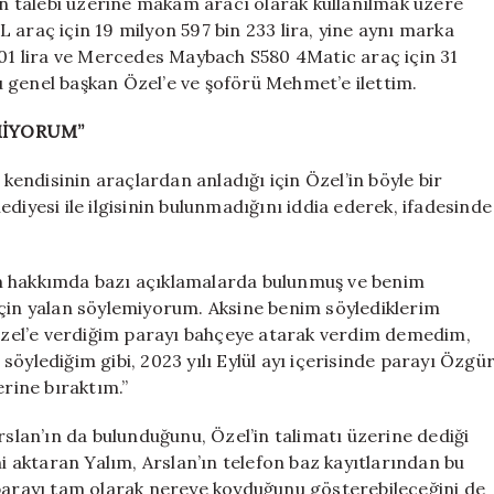
’in talebi üzerine makam aracı olarak kullanılmak üzere
 araç için 19 milyon 597 bin 233 lira, yine aynı marka
 601 lira ve Mercedes Maybach S580 4Matic araç için 31
unu genel başkan Özel’e ve şoförü Mehmet’e ilettim.
MİYORUM”
 kendisinin araçlardan anladığı için Özel’in böyle bir
diyesi ile ilgisinin bulunmadığını iddia ederek, ifadesinde
im hakkımda bazı açıklamalarda bulunmuş ve benim
için yalan söylemiyorum. Aksine benim söylediklerim
zel’e verdiğim parayı bahçeye atarak verdim demedim,
öylediğim gibi, 2023 yılı Eylül ayı içerisinde parayı Özgü
erine bıraktım.”
rslan’ın da bulunduğunu, Özel’in talimatı üzerine dediği
ni aktaran Yalım, Arslan’ın telefon baz kayıtlarından bu
 parayı tam olarak nereye koyduğunu gösterebileceğini de