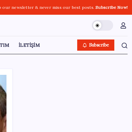
o our newsletter & never miss our best posts.
Subscribe Now!
TIM
İLETİŞİM
Subscribe
SON YAZILAR
28 ilde CHP’li başkan kalmadı! YENİ Parti’ye
geçen CHP’li belediye başkanı sayısı belli