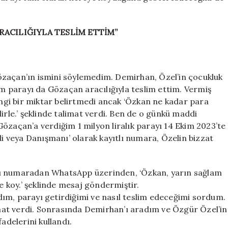
ARACILIĞIYLA TESLİM ETTİM”
özaçan’ın ismini söylemedim. Demirhan, Özel’in çocukluk
im parayı da Gözaçan aracılığıyla teslim ettim. Vermiş
gi bir miktar belirtmedi ancak ‘Özkan ne kadar para
irle.’ şeklinde talimat verdi. Ben de o günkü maddi
özaçan’a verdiğim 1 milyon liralık parayı 14 Ekim 2023’te
 veya Danışmanı’ olarak kayıtlı numara, Özelin bizzat
bu numaradan WhatsApp üzerinden, ‘Özkan, yarın sağlam
ne koy.’ şeklinde mesaj göndermiştir.
ım, parayı getirdiğimi ve nasıl teslim edeceğimi sordum.
limat verdi. Sonrasında Demirhan’ı aradım ve Özgür Özel’in
adelerini kullandı.