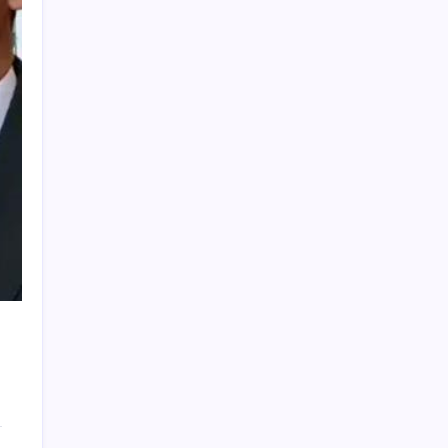
oldu: ‘Ay sonu 300’ü geçecek…’
Togg Servis Noktası Sayısını Türkiye
Genelinde 58’e Çıkardı
ChatGPT Artık Adobe Araçlarıyla İçerik
Üretebiliyor: 70 Farklı Araç
Güneş’in en net görüntüsü yakalandı, sır
perdesi nihayet aralandı
Akın Gürlek’ten yeni ‘çerçeve yasa’
açıklaması: ‘Ülkemiz için bembeyaz bir
sayfa açılacak’
Çerçeve yasa TBMM’de… Görüşmeler
bugün başlıyor: Saat belli oldu
Kapadokya’da dededen toruna uzanan
hikâye: 136 kovanla bal markası kurdu
Apple’ın alışık olmadığı tablo: iPhone 18
öncesi bellek pazarlığı tersine döndü
Köprülere talip olan Fransız şirket