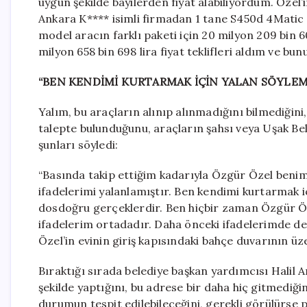
uygun şekilde bayilerden fiyat alabiliyordum. Özel
Ankara K**** isimli firmadan 1 tane S450d 4Matic L
model aracın farklı paketi için 20 milyon 209 bin
milyon 658 bin 698 lira fiyat teklifleri aldım ve b
“BEN KENDİMİ KURTARMAK İÇİN YALAN SÖYLE
Yalım, bu araçların alınıp alınmadığını bilmediğini,
talepte bulunduğunu, araçların şahsı veya Uşak Bele
şunları söyledi:
“Basında takip ettiğim kadarıyla Özgür Özel ben
ifadelerimi yalanlamıştır. Ben kendimi kurtarmak 
dosdoğru gerçeklerdir. Ben hiçbir zaman Özgür Ö
ifadelerim ortadadır. Daha önceki ifadelerimde de s
Özel’in evinin giriş kapısındaki bahçe duvarının üz
Bıraktığı sırada belediye başkan yardımcısı Halil A
şekilde yaptığını, bu adrese bir daha hiç gitmediği
durumun tespit edilebileceğini, gerekli görülürse