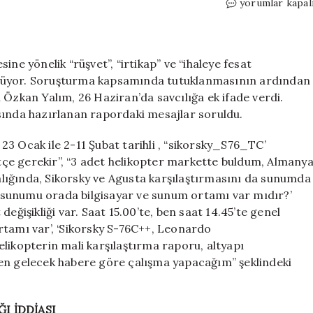
Özkan
yorumlar kapal
Yalım
ek
ifade
verdi!
ne yönelik “rüşvet”, “irtikap” ve “ihaleye fesat
‘Helikopter’
ürüyor. Soruşturma kapsamında tutuklanmasının ardından
iddiası:
 Özkan Yalım, 26 Haziran’da savcılığa ek ifade verdi.
Özel,
sında hazırlanan rapordaki mesajlar soruldu.
özellikle
Sikorsky
- 23 Ocak ile 2-11 Şubat tarihli , “sikorsky_S76_TC’
tipi
bütçe gerekir”, “3 adet helikopter markette buldum, Almany
olmasını
ralığında, Sikorsky ve Agusta karşılaştırmasını da sunumda
istemişti
için
em sunumu orada bilgisayar ve sunum ortamı var mıdır?’
eğişikliği var. Saat 15.00’te, ben saat 14.45’te genel
rtamı var’, ‘Sikorsky S-76C++, Leonardo
likopterin mali karşılaştırma raporu, altyapı
den gelecek habere göre çalışma yapacağım” şeklindeki
I İDDİASI