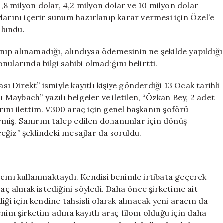
3,8 milyon dolar, 4,2 milyon dolar ve 10 milyon dolar
larını içerir sunum hazırlanıp karar vermesi için Özel’e
ulundu.
lınıp alınamadığı, alındıysa ödemesinin ne şekilde yapıldığı
ularında bilgi sahibi olmadığını belirtti.
 Direkt” ismiyle kayıtlı kişiye gönderdiği 13 Ocak tarihli
aybach” yazılı belgeler ve iletilen, “Özkan Bey, 2 adet
ını ilettim. V300 araç için genel başkanın şoförü
miş. Sanırım talep edilen donanımlar için dönüş
eceğiz” şeklindeki mesajlar da soruldu.
nı kullanmaktaydı. Kendisi benimle irtibata geçerek
raç almak istediğini söyledi. Daha önce şirketime ait
 için kendine tahsisli olarak alınacak yeni aracın da
nim şirketim adına kayıtlı araç filom olduğu için daha