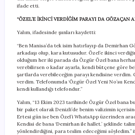
ifade etti.
“ÖZEL’E İKİNCİ VERDİĞİM PARAYI DA GÖZAÇAN 
Yalım, ifadesinde şunları kaydetti:
“Ben Manisa’da tek isim hatırlayıp da Demirhan G
arkadaşı olup, kara kutusudur. Özel’e ikinci verdiğ
olduğum her iki parada da Özgür Özel bana herhan
verebilirsen o kadar ayarla, kendi bütçene göre bel
şartlarda verebileceğim parayı kendisine verdim. G
verdim. Telefonumda ‘Özgür Özel Yeni No’su Kendi
kendi kullandığı telefondur.”
Yalım, “13 Ekim 2023 tarihinde Özgür Özel bana 
bir paket olarak Denizli’de benim valizimin içerisi
Ertesi gün ise ben Özel’i WhatsApp üzerinden arad
Kendisi de bana ‘Demirhan ile hallet.’ şeklinde ta
yönlendirdiğini, para teslim edeceğimi söyledim.” if