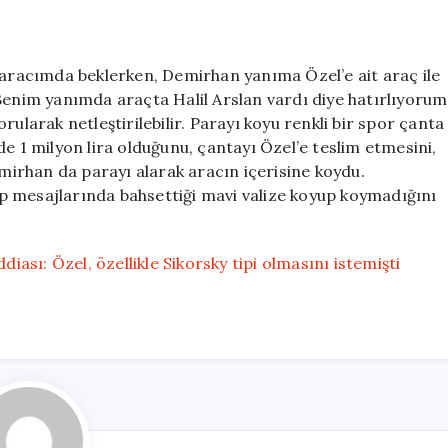
e aracımda beklerken, Demirhan yanıma Özel’e ait araç ile
 Benim yanımda araçta Halil Arslan vardı diye hatırlıyorum
ularak netleştirilebilir. Parayı koyu renkli bir spor çanta
e 1 milyon lira olduğunu, çantayı Özel’e teslim etmesini,
emirhan da parayı alarak aracın içerisine koydu.
p mesajlarında bahsettiği mavi valize koyup koymadığını
diası: Özel, özellikle Sikorsky tipi olmasını istemişti