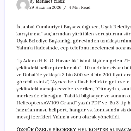
By
Mehmet Yıldız
29 Haziran 2026
4 Min Read
İstanbul Cumhuriyet Başsavcılığınca, Uşak Belediyesi
karıştırma” suçlarından yürütülen soruşturma s
Uşak Belediye Başkanlığı görevinden uzaklaştırılan
Yalım’a ifadesinde, cep telefonu incelemesi sonra
“İş Adamı H.K. G. Havacılık” isimli kişiden gelen 21
şeklindeki helikopter konulu”, “10 m dolar civarı 
ve Dubai’de yaklaşık 3 bin 800 ve 4 bin 200 fiyat a
görebilirsiniz”, “Ayrıca ben flash bellekte getirs
şeklindeki mesaja cevaben verilen, “Günaydın, saat d
merkezde olacağım. Tabii ki bilgisayar ve sunum o
HelicoptersAW109 Grand” yazılı PDF ve ‘Bu 3 tip he
hazırlanması, heliport, hangar vs. konusunda siz
mesaj içerikleri Yalım’a soru olarak yöneltildi.
ÖZGÜR ÖZEL’E SİKORSKY HELİKOPTER ALINACAĞ