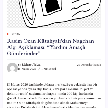
EĞITIM
Rasim Ozan Kütahyalı’dan Nagehan
Alçı Açıklaması: “Yardım Amaçlı
Gönderimler”
Rasim
By
Mehmet Yıldız
yorumlar kapalı
Ozan
18 Mayıs 2026
1 Min Read
Kütahyalı’dan
Nagehan
Alçı
18 Mayıs 2026 tarihinde, Adana merkezli gerçekleştirilen bir
Açıklaması:
operasyonda “yasa dışı bahis, kara para aklama, rüşvet ve
“Yardım
Amaçlı
dolandırıcılık” suçlamaları kapsamında 200 kişi hakkında
Gönderimler”
gözaltı kararı alındı. Bu operasyonlarda televizyon yorumcusu
için
Rasim Ozan Kütahyalı da gözaltına alındı. Mahkemeye
çıkarılan Kütahyalı, tutuklandı ve gözaltı işlemleri sırasında