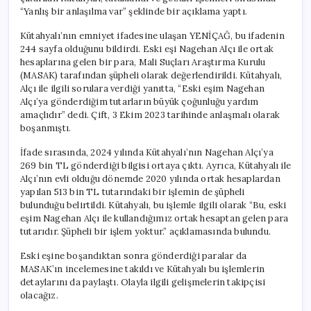
“Yanlış bir anlaşılma var” şeklinde bir açıklama yaptı.
Kütahyalı’nın emniyet ifadesine ulaşan YENİÇAĞ, bu ifadenin
244 sayfa olduğunu bildirdi. Eski eşi Nagehan Alçı ile ortak
hesaplarına gelen bir para, Mali Suçları Araştırma Kurulu
(MASAK) tarafından şüpheli olarak değerlendirildi. Kütahyalı,
Alçı ile ilgili sorulara verdiği yanıtta, “Eski eşim Nagehan
Alçı’ya gönderdiğim tutarların büyük çoğunluğu yardım
amaçlıdır” dedi. Çift, 3 Ekim 2023 tarihinde anlaşmalı olarak
boşanmıştı.
İfade sırasında, 2024 yılında Kütahyalı’nın Nagehan Alçı’ya
269 bin TL gönderdiği bilgisi ortaya çıktı. Ayrıca, Kütahyalı ile
Alçı’nın evli olduğu dönemde 2020 yılında ortak hesaplardan
yapılan 513 bin TL tutarındaki bir işlemin de şüpheli
bulunduğu belirtildi. Kütahyalı, bu işlemle ilgili olarak “Bu, eski
eşim Nagehan Alçı ile kullandığımız ortak hesaptan gelen para
tutarıdır. Şüpheli bir işlem yoktur.” açıklamasında bulundu.
Eski eşine boşandıktan sonra gönderdiği paralar da
MASAK’ın incelemesine takıldı ve Kütahyalı bu işlemlerin
detaylarını da paylaştı. Olayla ilgili gelişmelerin takipçisi
olacağız.