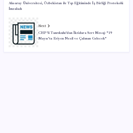
Aksaray Üniversitesi, Özbekistan ile Tıp Eğitiminde İş Birliği Protokolü
İmzaladı
Next
CHP’li Tanrıkulu’dan İktidara Sert Mesaj: “19
Mayıs’ta Eriyen Nesil ve Çalınan Gelecek”
SON YAZILAR
Meta’ya çocuk güvenliği davasında 567 milyon dolar
ceza