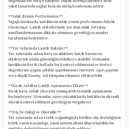
doğrudan bir etkiye sahiptir. Düşük dirençli lastikler, hem
yakıt tasarrufu sağlar hem de sürüş konforunu artırır.
**Islak Zemin Performansı:**
Yağışlı havalarda, lastiklerin ıslak zemin performansı büyük
önem taşır. Lastik etiketlerinde yer alan ıslak yol tutuş
sınıflandırmasının dikkate alınması gerektiği uzmanlar
tarafından belirtiliyor.
**Yaz Aylarında Lastik Bakımı:**
Yaz aylarında artan hava sıcaklıkları, lastik basıncını
etkileyerek sürüş güvenliğini tehlikeye atabilir. Uzmanlar,
lastiklerin her iki haftada bir kontrol edilmesini ve üretici
değerlerine uygun şekilde şişirilmesini öneriyor. Aşırı şişirme
veya düşük basınç, yol tutuşunu olumsuz etkileyebilir.
**Sıcak Asfaltın Lastik Aşınmasına Etkisi:**
Sıcak hava, asfalt yüzeyini yumuşatırken lastik aşınmasını
hızlandırıyor. Uzmanlar, uzun yolculuklarda lastiklerin düzenli
olarak kontrol edilmesi gerektiğini vurguluyor.
**Diş Derinliği ve Güvenlik:**
Yaz aylarında artan trafik yoğunluğuyla birlikte diş derinliğinin
kritik önem kazandığı, yasal sınırın altına düşen lastiklerin
mutlaka değiştirilmesi gerektiği ifade ediliyor.