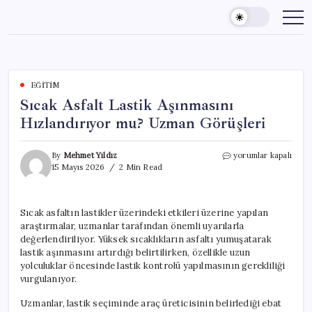
Skip
to
content
EĞITIM
Sıcak Asfalt Lastik Aşınmasını
Hızlandırıyor mu? Uzman Görüşleri
Sıcak
By
Mehmet Yıldız
yorumlar kapalı
Asfalt
15 Mayıs 2026
2 Min Read
Lastik
Aşınmasını
Hızlandırıyor
Sıcak asfaltın lastikler üzerindeki etkileri üzerine yapılan
mu?
araştırmalar, uzmanlar tarafından önemli uyarılarla
Uzman
Görüşleri
değerlendiriliyor. Yüksek sıcaklıkların asfaltı yumuşatarak
için
lastik aşınmasını artırdığı belirtilirken, özellikle uzun
yolculuklar öncesinde lastik kontrolü yapılmasının gerekliliği
vurgulanıyor.
Uzmanlar, lastik seçiminde araç üreticisinin belirlediği ebat