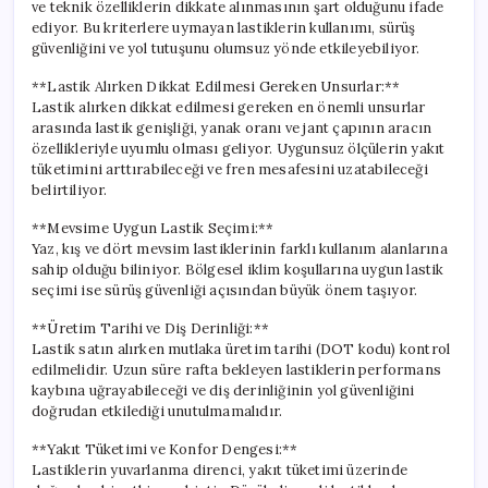
ve teknik özelliklerin dikkate alınmasının şart olduğunu ifade
ediyor. Bu kriterlere uymayan lastiklerin kullanımı, sürüş
güvenliğini ve yol tutuşunu olumsuz yönde etkileyebiliyor.
**Lastik Alırken Dikkat Edilmesi Gereken Unsurlar:**
Lastik alırken dikkat edilmesi gereken en önemli unsurlar
arasında lastik genişliği, yanak oranı ve jant çapının aracın
özellikleriyle uyumlu olması geliyor. Uygunsuz ölçülerin yakıt
tüketimini arttırabileceği ve fren mesafesini uzatabileceği
belirtiliyor.
**Mevsime Uygun Lastik Seçimi:**
Yaz, kış ve dört mevsim lastiklerinin farklı kullanım alanlarına
sahip olduğu biliniyor. Bölgesel iklim koşullarına uygun lastik
seçimi ise sürüş güvenliği açısından büyük önem taşıyor.
**Üretim Tarihi ve Diş Derinliği:**
Lastik satın alırken mutlaka üretim tarihi (DOT kodu) kontrol
edilmelidir. Uzun süre rafta bekleyen lastiklerin performans
kaybına uğrayabileceği ve diş derinliğinin yol güvenliğini
doğrudan etkilediği unutulmamalıdır.
**Yakıt Tüketimi ve Konfor Dengesi:**
Lastiklerin yuvarlanma direnci, yakıt tüketimi üzerinde