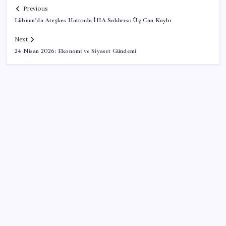
Previous
Lübnan’da Ateşkes Hattında İHA Saldırısı: Üç Can Kaybı
Next
24 Nisan 2026: Ekonomi ve Siyaset Gündemi
SON YAZILAR
Hepiyi Sigorta, Anlık Hasar Ödeme Sistemi’ni Hayata
Geçirdi!
Ünlü ekonomist Filiz Eryılmaz rakam verdi: İşte
altının geleceği seviye