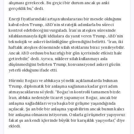
alışması gerekecek. Bu geçici bir durum ancak şu anki
gerçeklik bu,” dedi.
Enerji fiyatlarındaki artışın uluslararası bir mesele olduğunu
kabul eden Trump, ABD’nin stratejik adımlarla bu süreci
kontrol edebileceğini vurguladı. İran’ın ateşkes süresinde
silahlanmasıyla ilgili iddialara da yanıt veren Trump, ABD’nin
teknolojik ve askeri üstünlüğüne güvendiğini belirtti. “İran, iki
haftalık ateşkes döneminde silah stoklarını biraz yenileyebilir.
Ancak ABD ordusu bu hazırlığı bir gün içerisinde etkisiz hale
getirebilir,” dedi. Ayrıca, nükleer silah kullanmayı asla
düşünmediğini belirten Trump, konvansiyonel askeri gücün
yeterli olduğunu ifade etti.
Hürmüz Boğazı ve ablukaya yönelik açıklamalarda bulunan
Trump, diplomatik bir anlaşma sağlanana kadar geri adım
atmayacaklarını söyledi. “Boğaz’ın kontrolü tamamen bizde.
İran, abluka nedeniyle ticaret yapamıyor. Boğaz, ancak bir
anlaşma sağladıkları veya başka bir gelişme yaşandığında
açılacak. Şu an bile bir anlaşma yapabilirim ancak bunun kalıcı
bir anlaşma olmasını istiyorum. Onlarla görüşmeler yapıyoruz
fakat şu an kendi içlerinde büyük bir karışıklık yaşıyorlar,” diye
ekledi.