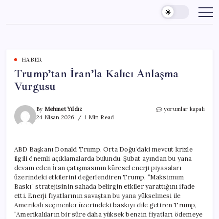
Skip
to
content
HABER
Trump’tan İran’la Kalıcı Anlaşma
Vurgusu
Trump’tan
By
Mehmet Yıldız
yorumlar kapalı
İran’la
24 Nisan 2026
1 Min Read
Kalıcı
Anlaşma
Vurgusu
ABD Başkanı Donald Trump, Orta Doğu’daki mevcut krizle
için
ilgili önemli açıklamalarda bulundu. Şubat ayından bu yana
devam eden İran çatışmasının küresel enerji piyasaları
üzerindeki etkilerini değerlendiren Trump, “Maksimum
Baskı” stratejisinin sahada belirgin etkiler yarattığını ifade
etti. Enerji fiyatlarının savaştan bu yana yükselmesi ile
Amerikalı seçmenler üzerindeki baskıyı dile getiren Trump,
“Amerikalıların bir süre daha yüksek benzin fiyatları ödemeye