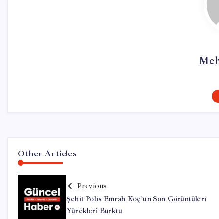
Meh
Other Articles
Previous
Şehit Polis Emrah Koç’un Son Görüntüleri
Yürekleri Burktu