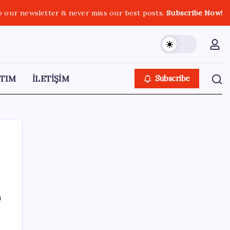
o our newsletter & never miss our best posts.
Subscribe Now!
TIM
İLETİŞİM
Subscribe
SON YAZILAR
ı
‘Çocuk güvenliği’ aykırılığı 1 milyar dolar
ceza getirdi