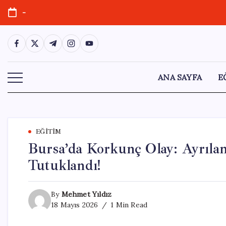
Skip
-
to
content
https://www.facebook.com/
https://twitter.com/
https://t.me/
https://www.instagram.com/
https://youtube.com/
ANA SAYFA
E
EĞITIM
Bursa’da Korkunç Olay: Ayrıla
Tutuklandı!
By
Mehmet Yıldız
18 Mayıs 2026
1 Min Read