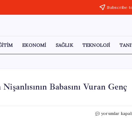
Subscribe t
ĞİTİM
EKONOMİ
SAĞLIK
TEKNOLOJİ
TANI
n Nişanlısının Babasını Vuran Genç
Bursa’da
yorumlar kapal
Korkunç
Olay:
Ayrılan