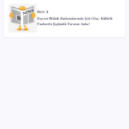
Next
Bayern Münih Kutlamalarında Şok Olay: Küfürlü
Pankartla Şaşkınlık Yaratan Anlar!
SON YAZILAR
‘Çocuk güvenliği’ aykırılığı 1 milyar dolar ceza getirdi
Zihin Okuyan Yapay Zeka Firması: Beynini Okutana
50 Dolar