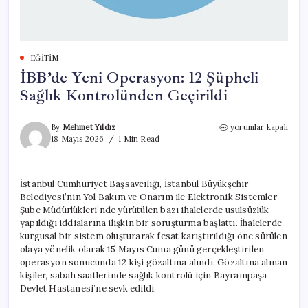
EĞITIM
İBB’de Yeni Operasyon: 12 Şüpheli
Sağlık Kontrolünden Geçirildi
İBB’de
By
Mehmet Yıldız
yorumlar kapalı
Yeni
18 Mayıs 2026
1 Min Read
Operasyon:
12
Şüpheli
İstanbul Cumhuriyet Başsavcılığı, İstanbul Büyükşehir
Sağlık
Belediyesi’nin Yol Bakım ve Onarım ile Elektronik Sistemler
Kontrolünden
Geçirildi
Şube Müdürlükleri’nde yürütülen bazı ihalelerde usulsüzlük
için
yapıldığı iddialarına ilişkin bir soruşturma başlattı. İhalelerde
kurgusal bir sistem oluşturarak fesat karıştırıldığı öne sürülen
olaya yönelik olarak 15 Mayıs Cuma günü gerçekleştirilen
operasyon sonucunda 12 kişi gözaltına alındı. Gözaltına alınan
kişiler, sabah saatlerinde sağlık kontrolü için Bayrampaşa
Devlet Hastanesi’ne sevk edildi.