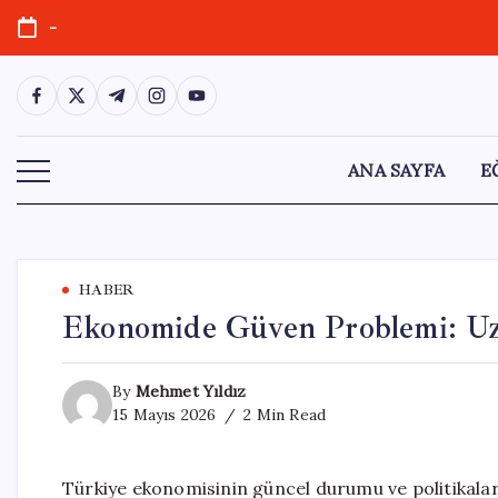
Skip
-
to
content
https://www.facebook.com/
https://twitter.com/
https://t.me/
https://www.instagram.com/
https://youtube.com/
ANA SAYFA
E
HABER
Ekonomide Güven Problemi: Uz
By
Mehmet Yıldız
15 Mayıs 2026
2 Min Read
Türkiye ekonomisinin güncel durumu ve politikala