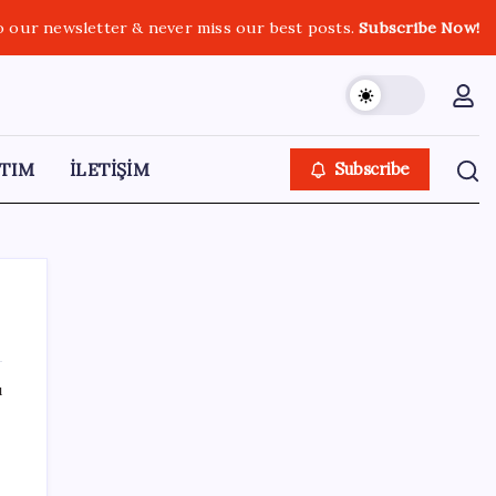
o our newsletter & never miss our best posts.
Subscribe Now!
TIM
İLETİŞİM
Subscribe
ı
SON YAZILAR
Zihin Okuyan Yapay Zeka Firması: Beynini
Okutana 50 Dolar