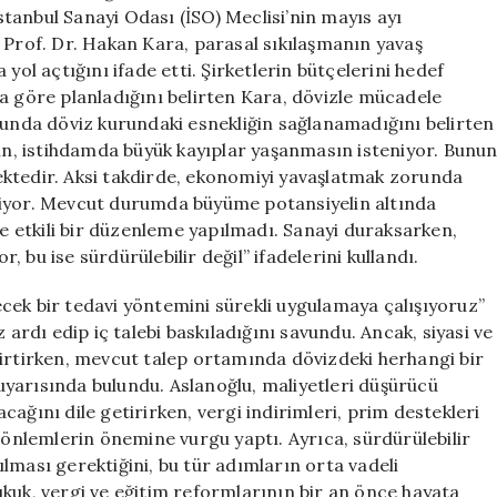
için
tanbul Sanayi Odası (İSO) Meclisi’nin mayıs ayı
 Prof. Dr. Hakan Kara, parasal sıkılaşmanın yavaş
yol açtığını ifade etti. Şirketlerin bütçelerini hedef
a göre planladığını belirten Kara, dövizle mücadele
nunda döviz kurundaki esnekliğin sağlanamadığını belirten
, istihdamda büyük kayıplar yaşanmasın isteniyor. Bunu
ektedir. Aksi takdirde, ekonomiyi yavaşlatmak zorunda
miyor. Mevcut durumda büyüme potansiyelin altında
de etkili bir düzenleme yapılmadı. Sanayi duraksarken,
 bu ise sürdürülebilir değil” ifadelerini kullandı.
lecek bir tedavi yöntemini sürekli uygulamaya çalışıyoruz”
dı edip iç talebi baskıladığını savundu. Ancak, siyasi ve
lirtirken, mevcut talep ortamında dövizdeki herhangi bir
i uyarısında bulundu. Aslanoğlu, maliyetleri düşürücü
lacağını dile getirirken, vergi indirimleri, prim destekleri
i önlemlerin önemine vurgu yaptı. Ayrıca, sürdürülebilir
lması gerektiğini, bu tür adımların orta vadeli
kuk, vergi ve eğitim reformlarının bir an önce hayata