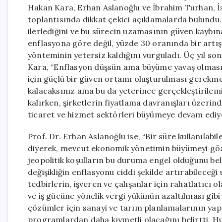
Hakan Kara, Erhan Aslanoğlu ve İbrahim Turhan, İs
toplantısında dikkat çekici açıklamalarda bulundu.
ilerlediğini ve bu sürecin uzamasının güven kaybına 
enflasyona göre değil, yüzde 30 oranında bir artış
yönteminin yetersiz kaldığını vurguladı. Üç yıl so
Kara, “Enflasyon düşsün ama büyüme yavaş olmasın
için güçlü bir güven ortamı oluşturulması gerekm
kalacaksınız ama bu da yeterince gerçekleştirile
kalırken, şirketlerin fiyatlama davranışları üzerin
ticaret ve hizmet sektörleri büyümeye devam ediyor,
Prof. Dr. Erhan Aslanoğlu ise, “Bir süre kullanılabi
diyerek, mevcut ekonomik yönetimin büyümeyi göz ar
jeopolitik koşulların bu duruma engel olduğunu be
değişikliğin enflasyonu ciddi şekilde artırabileceğ
tedbirlerin, işveren ve çalışanlar için rahatlatıcı o
ve iş gücüne yönelik vergi yükünün azaltılması gib
çözümler için sanayi ve tarım planlamalarının yapı
programlardan daha kıymetli olacağını belirtti. Hu