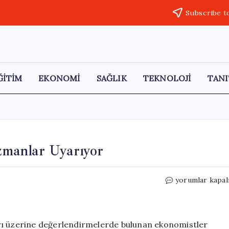
Subscribe t
ĞİTİM
EKONOMİ
SAĞLIK
TEKNOLOJİ
TANI
manlar Uyarıyor
Ekonomide
yorumlar kapal
Güven
Problemi:
Uzmanlar
Uyarıyor
rı üzerine değerlendirmelerde bulunan ekonomistler