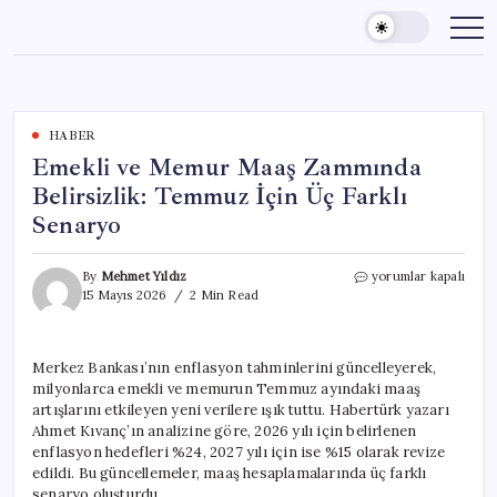
Skip
to
content
HABER
Emekli ve Memur Maaş Zammında
Belirsizlik: Temmuz İçin Üç Farklı
Senaryo
Emekli
By
Mehmet Yıldız
yorumlar kapalı
ve
15 Mayıs 2026
2 Min Read
Memur
Maaş
Zammında
Merkez Bankası’nın enflasyon tahminlerini güncelleyerek,
Belirsizlik:
milyonlarca emekli ve memurun Temmuz ayındaki maaş
Temmuz
İçin
artışlarını etkileyen yeni verilere ışık tuttu. Habertürk yazarı
Üç
Ahmet Kıvanç’ın analizine göre, 2026 yılı için belirlenen
Farklı
enflasyon hedefleri %24, 2027 yılı için ise %15 olarak revize
Senaryo
edildi. Bu güncellemeler, maaş hesaplamalarında üç farklı
için
senaryo oluşturdu.