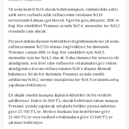
Yıl sonu hedefi %26 olarak belirlenmişken, önümüzdeki sekiz
aylık süre zarfında aylık enflasyonun ortalama %1,19
seviyesinde kalması gerekecek. Eğer bu gerçekleşirse, SSK ve
Bağ-Kur emeklileri Temmuz ayında %17,4, memurlar ise %13,2
oranında zam alacak.
Piyasa katılımcılarının beklentileri doğrultusunda ise yıl sonu
enflasyonunun %27,53 olması öngörülüyor; bu durumda
Temmuz zammı SSK ve Bağ-Kur emeklileri için %18,5,
memurlar için ise %14,2 olacak. Daha olumsuz bir senaryo ele
alındığında, son dört yılın enflasyon ortalamaları göz önüne
alındığında yıl sonu enflasyonunun %38’e ulaşma ihtimali
bulunuyor. Böyle bir durumda Temmuz ayında emekli
aylıklarına %19,2, memur maaşlarına ise %14,9 oranında artış
yapılması bekleniyor.
En düşük emekli maaşına ilişkin beklentiler de bu verilerle
şekilleniyor. Halen 20.000 TL olarak belirlenen taban maaşın,
Temmuz ayında yapılacak artışlarla birlikte piyasa anketine
göre 23.700 TL’ye, Merkez Bankası’nın hedeflerine göre
23.360 TL’ye veya tarihsel ortalamalara göre 23.840 TL’ye
çıkması bekleniyor.