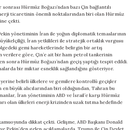
Ardından
er sonrası Hürmüz Boğazı’ndan bazı Çin bağlantılı
Hürmüz
enerji ticaretinin önemli noktalarından biri olan Hürmüz
Boğazı’nda
ine çekti.
Önemli
Adım
 Pekin yönetiminin İran ile yoğun diplomatik temaslarının
Attı
ükelçiliği, İran yetkilileri ile stratejik ortaklık vurgusu
için
lgedeki gemi hareketlerinde belirgin bir artış
 verilere göre, Çin’e ait bir ham petrol tankerinin
ten sonra Hürmüz Boğazı’ndan geçiş yaptığı tespit edildi.
alarda bir miktar esneklik sağlandığını gösteriyor.
erine belirli ülkelere ve gemilere kontrollü geçişler
ün en büyük alıcılarından biri olduğundan, Tahran bu
manlar, İran yönetiminin ABD ve İsrail’e karşı Hürmüz
arı olan ülkeleri enerji krizinden uzak tutma hedefinde
kamuoyunda dikkat çekti. Gelişme, ABD Başkanı Donald
ve Pekin’den gelen açıklamalarda, Trump ile Çin Devlet