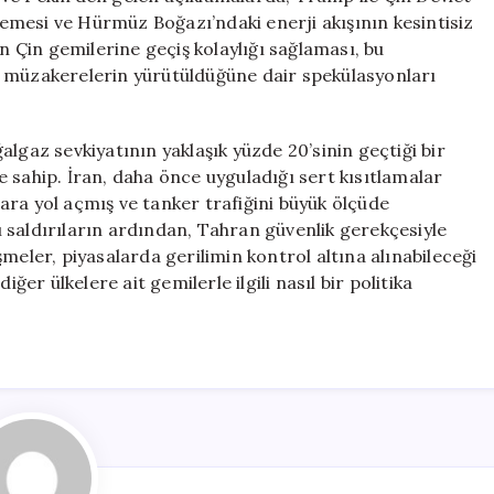
rmemesi ve Hürmüz Boğazı’ndaki enerji akışının kesintisiz
ın Çin gemilerine geçiş kolaylığı sağlaması, bu
k müzakerelerin yürütüldüğüne dair spekülasyonları
lgaz sevkiyatının yaklaşık yüzde 20’sinin geçtiği bir
 sahip. İran, daha önce uyguladığı sert kısıtlamalar
ara yol açmış ve tanker trafiğini büyük ölçüde
ğı saldırıların ardından, Tahran güvenlik gerekçesiyle
meler, piyasalarda gerilimin kontrol altına alınabileceği
ğer ülkelere ait gemilerle ilgili nasıl bir politika