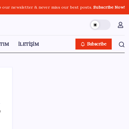
o our newsletter & never miss our best posts.
Subscribe Now!
TIM
İLETİŞİM
Subscribe
SON YAZILAR
ı
Hepiyi Sigorta, Anlık Hasar Ödeme
Sistemi’ni Hayata Geçirdi!