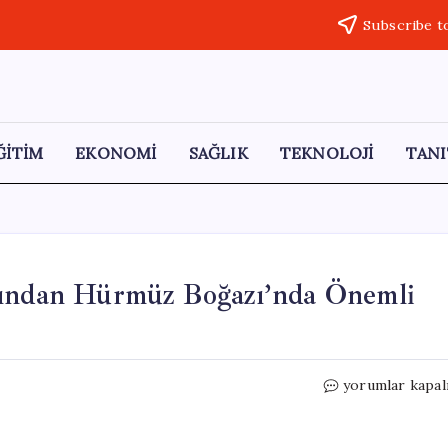
Subscribe t
ĞİTİM
EKONOMİ
SAĞLIK
TEKNOLOJİ
TANI
dından Hürmüz Boğazı’nda Önemli
İran,
yorumlar kapal
Çin
ile
Görüşmelerin