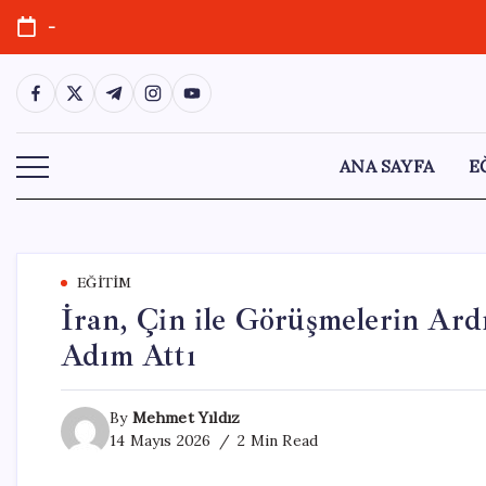
Skip
-
to
content
https://www.facebook.com/
https://twitter.com/
https://t.me/
https://www.instagram.com/
https://youtube.com/
ANA SAYFA
E
EĞITIM
İran, Çin ile Görüşmelerin Ar
Adım Attı
By
Mehmet Yıldız
14 Mayıs 2026
2 Min Read