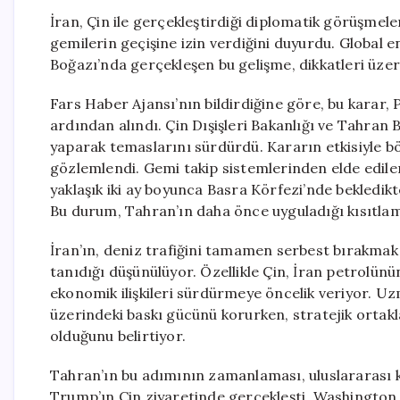
İran, Çin ile gerçekleştirdiği diplomatik görüşmel
gemilerin geçişine izin verdiğini duyurdu. Global 
Boğazı’nda gerçekleşen bu gelişme, dikkatleri üzer
Fars Haber Ajansı’nın bildirdiğine göre, bu karar,
ardından alındı. Çin Dışişleri Bakanlığı ve Tahran Büy
yaparak temaslarını sürdürdü. Kararın etkisiyle bö
gözlemlendi. Gemi takip sistemlerinden elde edilen
yaklaşık iki ay boyunca Basra Körfezi’nde bekledik
Bu durum, Tahran’ın daha önce uyguladığı kısıtlam
İran’ın, deniz trafiğini tamamen serbest bırakmak y
tanıdığı düşünülüyor. Özellikle Çin, İran petrolün
ekonomik ilişkileri sürdürmeye öncelik veriyor. Uz
üzerindeki baskı gücünü korurken, stratejik ortakl
olduğunu belirtiyor.
Tahran’ın bu adımının zamanlaması, uluslararası 
Trump’ın Çin ziyaretinde gerçekleşti. Washington 