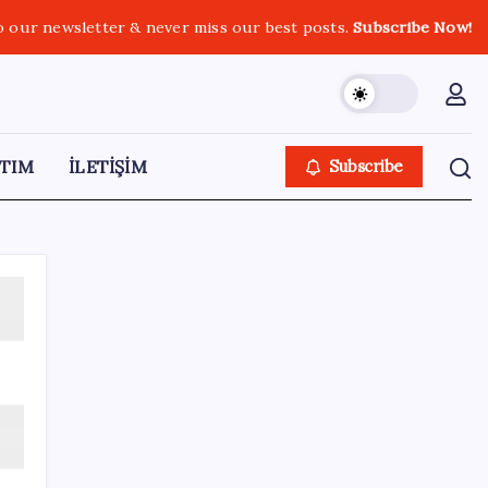
o our newsletter & never miss our best posts.
Subscribe Now!
TIM
İLETİŞİM
Subscribe
SON YAZILAR
Hepiyi Sigorta, Anlık Hasar Ödeme
Sistemi’ni Hayata Geçirdi!