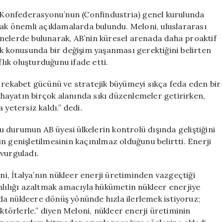
Sert
er Konfederasyonu’nun (Confindustria) genel kurulunda
Eleştiriler
rak önemli açıklamalarda bulundu. Meloni, uluslararası
için
melerde bulunarak, AB’nin küresel arenada daha proaktif
ik konusunda bir değişim yaşanması gerektiğini belirten
flık oluşturduğunu ifade etti.
 rekabet gücünü ve stratejik büyümeyi sıkça feda eden bir
k hayatın birçok alanında sıkı düzenlemeler getirirken,
yetersiz kaldı.” dedi.
bu durumun AB üyesi ülkelerin kontrolü dışında geliştiğini
n genişletilmesinin kaçınılmaz olduğunu belirtti. Enerji
 vurguladı.
, İtalya’nın nükleer enerji üretiminden vazgeçtiği
mlılığı azaltmak amacıyla hükümetin nükleer enerjiye
a’da nükleere dönüş yönünde hızla ilerlemek istiyoruz;
aktörlerle.” diyen Meloni, nükleer enerji üretiminin