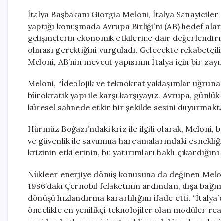
İtalya Başbakanı Giorgia Meloni, İtalya Sanayicil
yaptığı konuşmada Avrupa Birliği’ni (AB) hedef ala
gelişmelerin ekonomik etkilerine dair değerlendir
olması gerektiğini vurguladı. Gelecekte rekabetçil
Meloni, AB’nin mevcut yapısının İtalya için bir zayı
Meloni, “İdeolojik ve teknokrat yaklaşımlar uğruna
bürokratik yapı ile karşı karşıyayız. Avrupa, günlü
küresel sahnede etkin bir şekilde sesini duyurmakta 
Hürmüz Boğazı’ndaki kriz ile ilgili olarak, Meloni, 
ve güvenlik ile savunma harcamalarındaki esnekliği
krizinin etkilerinin, bu yatırımları haklı çıkardığını
Nükleer enerjiye dönüş konusuna da değinen Meloni
1986’daki Çernobil felaketinin ardından, dışa bağı
dönüşü hızlandırma kararlılığını ifade etti. “İtaly
öncelikle en yenilikçi teknolojiler olan modüler re