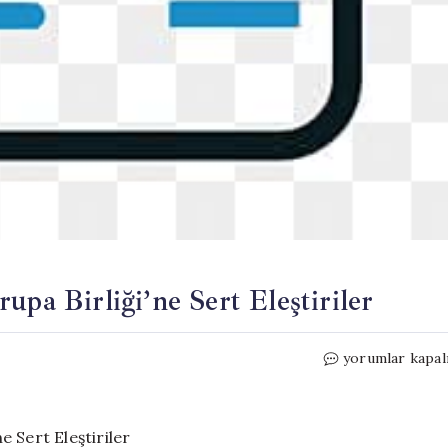
upa Birliği’ne Sert Eleştiriler
İtalya
yorumlar kapal
Başbakanı
Meloni’den
Avrupa
Birliği’ne