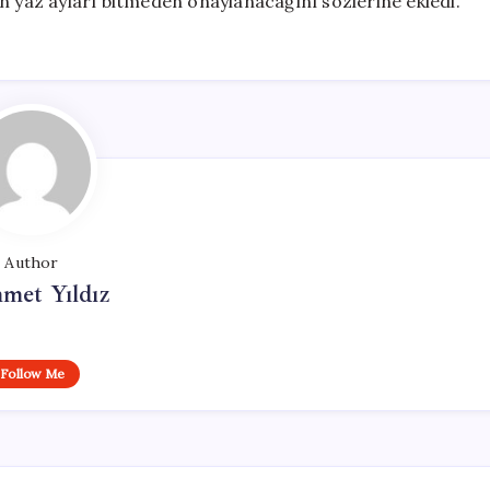
n yaz ayları bitmeden onaylanacağını sözlerine ekledi.
Author
met Yıldız
Follow Me