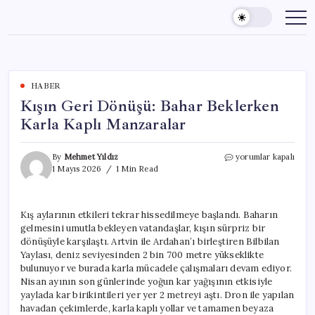
Skip
to
content
HABER
Kışın Geri Dönüşü: Bahar Beklerken
Karla Kaplı Manzaralar
Kışın
By
Mehmet Yıldız
yorumlar kapalı
Geri
1 Mayıs 2026
1 Min Read
Dönüşü:
Bahar
Beklerken
Kış aylarının etkileri tekrar hissedilmeye başlandı. Baharın
Karla
gelmesini umutla bekleyen vatandaşlar, kışın sürpriz bir
Kaplı
Manzaralar
dönüşüyle karşılaştı. Artvin ile Ardahan’ı birleştiren Bilbilan
için
Yaylası, deniz seviyesinden 2 bin 700 metre yükseklikte
bulunuyor ve burada karla mücadele çalışmaları devam ediyor.
Nisan ayının son günlerinde yoğun kar yağışının etkisiyle
yaylada kar birikintileri yer yer 2 metreyi aştı. Dron ile yapılan
havadan çekimlerde, karla kaplı yollar ve tamamen beyaza