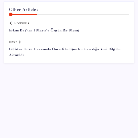
Other Articles
Previous
Erkan Baş’tan 1 Mayıs’a Özgün Bir Mesaj
Next
Gülistan Doku Davasında Önemli Gelişmeler: Savcılığa Yeni Bilgiler
Aktarıldı
SON YAZILAR
Hepiyi Sigorta, Anlık Hasar Ödeme Sistemi’ni Hayata