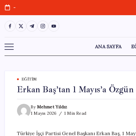
Skip
-
to
content
https://www.facebook.com/
https://twitter.com/
https://t.me/
https://www.instagram.com/
https://youtube.com/
ANA SAYFA
E
EĞITIM
Erkan Baş’tan 1 Mayıs’a Özgün
By
Mehmet Yıldız
1 Mayıs 2026
1 Min Read
Türkiye İşçi Partisi Genel Başkanı Erkan Baş, 1 Ma