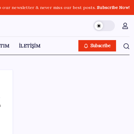
o our newsletter & never miss our best posts.
Subscribe Now!
TIM
İLETİŞİM
Subscribe
ı
SON YAZILAR
UBS Baş Yatırım Sorumlusu’ndan altın
tahmini: Fiyatlardaki düşüşler alım fırsatı