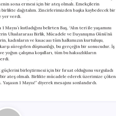
Bir
enin sona ermesi için bir ateş olmalı. Emekçilerin
Mesaj
birlikte dağıtalım. Zincirlerimizden başka kaybedecek bir
için
 yer verdi.
Mayıs’ı kutladığını belirten Baş, “Alın teri ile yaşamını
erin Uluslararası Birlik, Mücadele ve Dayanışma Günü’nü
lerin, kadınların ve kısacası tüm halkımızın kurtuluşu,
karşı süregelen düşmanlığı, bu gerçeğin bir sonucudur. İş
ve yoğun çalışma koşulları, tüm bu haksızlıkların
erdi.
güçlerini birleştirmesi için bir fırsat olduğunu vurguladı
 bir ateş olmalı. Birlikte mücadele ederek üzerimize çöken
n. Yaşasın 1 Mayıs!” diyerek mesajını sonlandırdı.