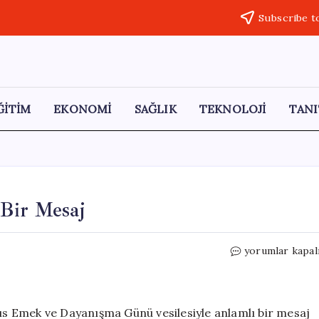
Subscribe t
ĞİTİM
EKONOMİ
SAĞLIK
TEKNOLOJİ
TANI
 Bir Mesaj
Erkan
yorumlar kapal
Baş’tan
1
Mayıs’a
Özgün
yıs Emek ve Dayanışma Günü vesilesiyle anlamlı bir mesaj