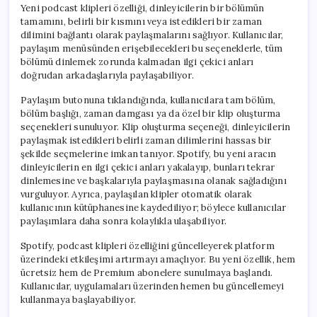
Yeni podcast klipleri özelliği, dinleyicilerin bir bölümün
tamamını, belirli bir kısmını veya istedikleri bir zaman
dilimini bağlantı olarak paylaşmalarını sağlıyor. Kullanıcılar,
paylaşım menüsünden erişebilecekleri bu seçeneklerle, tüm
bölümü dinlemek zorunda kalmadan ilgi çekici anları
doğrudan arkadaşlarıyla paylaşabiliyor.
Paylaşım butonuna tıklandığında, kullanıcılara tam bölüm,
bölüm başlığı, zaman damgası ya da özel bir klip oluşturma
seçenekleri sunuluyor. Klip oluşturma seçeneği, dinleyicilerin
paylaşmak istedikleri belirli zaman dilimlerini hassas bir
şekilde seçmelerine imkan tanıyor. Spotify, bu yeni aracın
dinleyicilerin en ilgi çekici anları yakalayıp, bunları tekrar
dinlemesine ve başkalarıyla paylaşmasına olanak sağladığını
vurguluyor. Ayrıca, paylaşılan klipler otomatik olarak
kullanıcının kütüphanesine kaydediliyor; böylece kullanıcılar
paylaşımlara daha sonra kolaylıkla ulaşabiliyor.
Spotify, podcast klipleri özelliğini güncelleyerek platform
üzerindeki etkileşimi artırmayı amaçlıyor. Bu yeni özellik, hem
ücretsiz hem de Premium abonelere sunulmaya başlandı.
Kullanıcılar, uygulamaları üzerinden hemen bu güncellemeyi
kullanmaya başlayabiliyor.